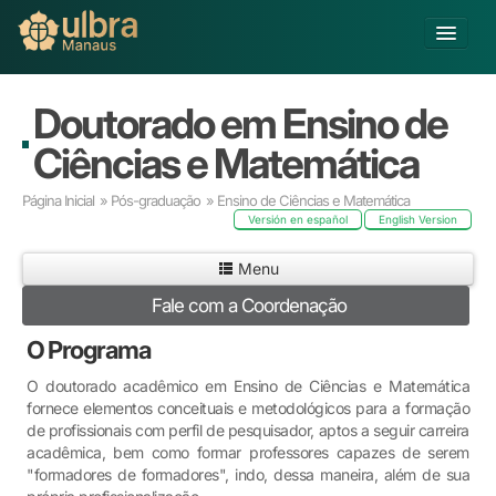
Alterar Unidade
Doutorado em Ensino de
Buscar
Ciências e Matemática
Já sou Aluno
Página Inicial
»
Pós-graduação
» Ensino de Ciências e Matemática
Matricule-se
Versión en español
English Version
Educação Básica
Menu
Graduação
Fale com a Coordenação
Pós-graduação
O Programa
Educação a Distância
Pesquisa
O doutorado acadêmico em Ensino de Ciências e Matemática
Extensão
fornece elementos conceituais e metodológicos para a formação
de profissionais com perfil de pesquisador, aptos a seguir carreira
Infraestrutura e Serviços
acadêmica, bem como formar professores capazes de serem
Inovação
"formadores de formadores", indo, dessa maneira, além de sua
Sobre a ULBRA