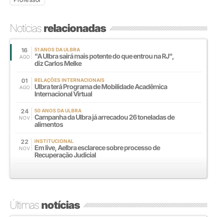
Notícias
relacionadas
16
51 ANOS DA ULBRA
"A Ulbra sairá mais potente do que entrou na RJ",
AGO
diz Carlos Melke
01
RELAÇÕES INTERNACIONAIS
Ulbra terá Programa de Mobilidade Acadêmica
AGO
Internacional Virtual
24
50 ANOS DA ULBRA
Campanha da Ulbra já arrecadou 26 toneladas de
NOV
alimentos
22
INSTITUCIONAL
Em live, Aelbra esclarece sobre processo de
NOV
Recuperação Judicial
Últimas
notícias