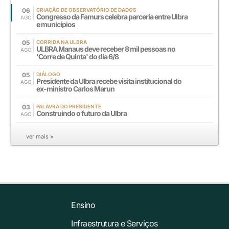
06
CRIAÇÃO DE OBSERVATÓRIO DE DADOS
Congresso da Famurs celebra parceria entre Ulbra
AGO
e municípios
05
CORRIDA NA ULBRA
ULBRA Manaus deve receber 8 mil pessoas no
AGO
'Corre de Quinta' do dia 6/8
05
DIÁLOGO
Presidente da Ulbra recebe visita institucional do
AGO
ex-ministro Carlos Marun
03
PALAVRA DO PRESIDENTE
Construindo o futuro da Ulbra
AGO
ver mais »
Ensino
Infraestrutura e Serviços