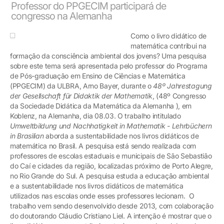
Professor do PPGECIM participará de
congresso na Alemanha
Como o livro didático de
matemática contribui na
formação da consciência ambiental dos jovens? Uma pesquisa
sobre este tema será apresentada pelo professor do Programa
de Pós-graduação em Ensino de Ciências e Matemática
(PPGECIM) da ULBRA, Arno Bayer, durante o
48º Jahrestagung
der Gesellschaft für Didaktik der Mathematik
, (48º Congresso
da Sociedade Didática da Matemática da Alemanha ), em
Koblenz, na Alemanha, dia 08.03. O trabalho intitulado
Umweltbildung und Nachhatigkeit in Mathematik - Lehrbüchern
in Brasilian
aborda a sustentabilidade nos livros didáticos de
matemática no Brasil. A pesquisa está sendo realizada com
professores de escolas estaduais e municipais de São Sebastião
do Caí e cidades da região, localizadas próximo de Porto Alegre,
no Rio Grande do Sul. A pesquisa estuda a educação ambiental
e a sustentabilidade nos livros didáticos de matemática
utilizados nas escolas onde esses professores lecionam. O
trabalho vem sendo desenvolvido desde 2013, com colaboração
do doutorando Cláudio Cristiano Liel. A intenção é mostrar que o