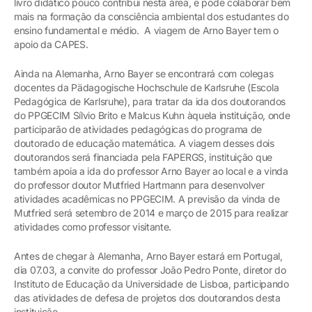
livro didático pouco contribui nesta área, e pode colaborar bem
mais na formação da consciência ambiental dos estudantes do
ensino fundamental e médio. A viagem de Arno Bayer tem o
apoio da CAPES.
Ainda na Alemanha, Arno Bayer se encontrará com colegas
docentes da Pädagogische Hochschule de Karlsruhe (Escola
Pedagógica de Karlsruhe), para tratar da ida dos doutorandos
do PPGECIM Sílvio Brito e Malcus Kuhn àquela instituição, onde
participarão de atividades pedagógicas do programa de
doutorado de educação matemática. A viagem desses dois
doutorandos será financiada pela FAPERGS, instituição que
também apoia a ida do professor Arno Bayer ao local e a vinda
do professor doutor Mutfried Hartmann para desenvolver
atividades acadêmicas no PPGECIM. A previsão da vinda de
Mutfried será setembro de 2014 e março de 2015 para realizar
atividades como professor visitante.
Antes de chegar à Alemanha, Arno Bayer estará em Portugal,
dia 07.03, a convite do professor João Pedro Ponte, diretor do
Instituto de Educação da Universidade de Lisboa, participando
das atividades de defesa de projetos dos doutorandos desta
instituição.