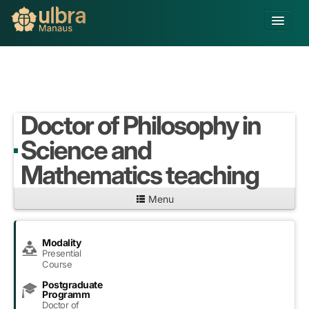
Alterar Unidade
Buscar
Já sou Aluno
Doctor of Philosophy in
Matricule-se
Science and
Mathematics teaching
Educação Básica
Graduação
Menu
Pós-graduação
Educação a Distância
Pesquisa
Modality
Extensão
Presential
Course
Infraestrutura e Serviços
Postgraduate
Inovação
Programm
Sobre a ULBRA
Doctor of