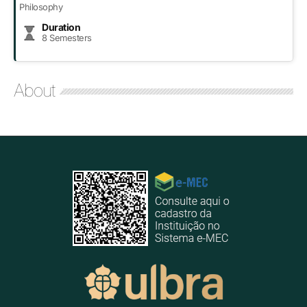
Philosophy
Duration
8 Semesters
About