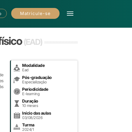
Matricule-se
o
físico
(EAD)
Modalidade
Ead
de
Pós-graduação
es
Especialização
às
Periodicidade
E-learning
Duração
10 meses
Início das aulas
03/08/2026
Turma
2024/1