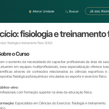
Já sou Alun
Alterar Unidade
Buscar
ício: fisiologia e treinamento 
ício: fisiologia e treinamento físico
(EAD)
Sobre o Curso
om o aumento da necessidade de capacitar profissionais da área da saú
 atuarem em equipes multiprofissionais, essa especialização oferece bas
ientíficas através de conteúdos relacionados às ciências esportivas e 
espostas fisiológicas/bioquímicas vinculadas ao esporte e exercício físico.
úblico-alvo:
rofissionais com formação superior na área da educação física.
ormação:
Especialista em Ciências do Exercício: fisiologia e treinamento
ísico