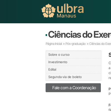
Ciências do Exerc
Página Inicial
»
Pós-graduação
» Ciências do Exerc
Sobre o curso
Investimento
C
a
Edital
c
Segunda via de boleto
r
Fale com a Coordenação
P
P
F
f