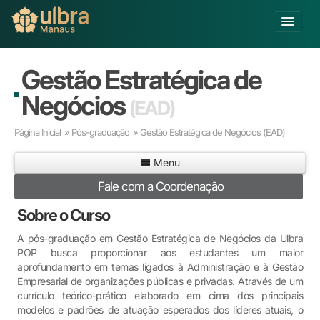
Alterar Unidade
Gestão Estratégica de
Buscar
Negócios
(EAD)
Já sou Aluno
Página Inicial
»
Pós-graduação
» Gestão Estratégica de Negócios
(EAD)
Matricule-se
Menu
Educação Básica
Fale com a Coordenação
Graduação
Pós-graduação
Sobre o Curso
Educação a Distância
A pós-graduação em Gestão Estratégica de Negócios da Ulbra
Pesquisa
POP busca proporcionar aos estudantes um maior
Extensão
aprofundamento em temas ligados à Administração e à Gestão
Infraestrutura e Serviços
Empresarial de organizações públicas e privadas. Através de um
currículo teórico-prático elaborado em cima dos principais
Inovação
modelos e padrões de atuação esperados dos líderes atuais, o
Sobre a ULBRA