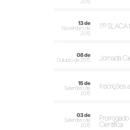
2015
13 de
11º SLACA t
Novembro de
2015
08 de
Jornada Ci
Outubro de 2015
15 de
Inscrições 
Setembro de
2015
03 de
Prorrogado
Setembro de
Científica
2015