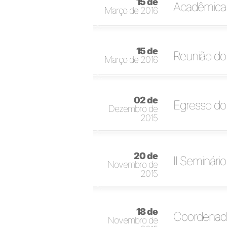
15 de
Acadêmica 
Março de 2016
15 de
Reunião do 
Março de 2016
02 de
Egresso do 
Dezembro de
2015
20 de
II Seminári
Novembro de
2015
18 de
Coordenado
Novembro de