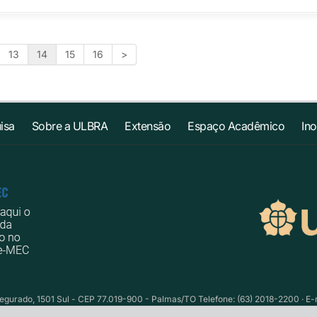
13
14
15
16
>
isa
Sobre a ULBRA
Extensão
Espaço Acadêmico
In
egurado, 1501 Sul - CEP 77.019-900 - Palmas/TO Telefone: (63) 2018-2200 · E-