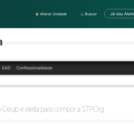
Já sou Alun
Alterar Unidade
Buscar
a
EAD
Confessionalidade
 Ceulp é eleita para compor a STPOrg