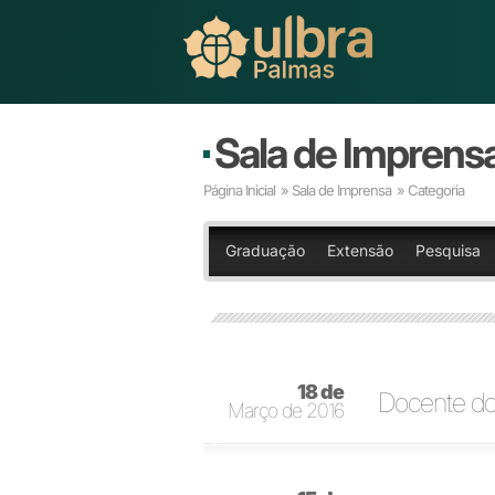
Sala de Imprens
Página Inicial
»
Sala de Imprensa
» Categoria
Graduação
Extensão
Pesquisa
18 de
Docente do
Março de 2016