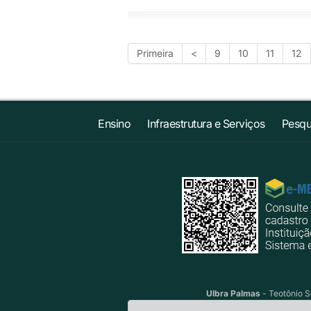
Primeira
<
9
10
11
12
Ensino
Infraestrutura e Serviços
Pesqu
Ulbra Palmas
- Teotônio S