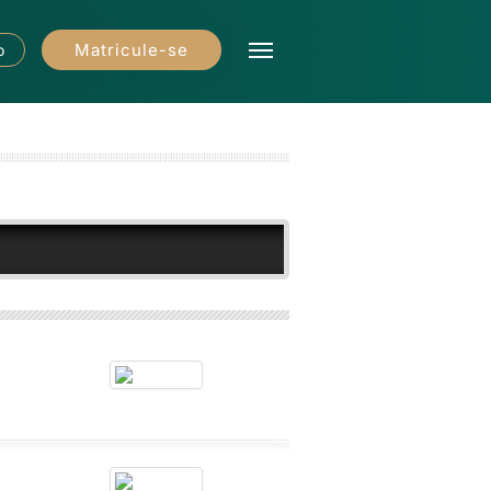
Matricule-se
o