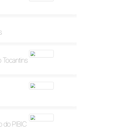
s
o Tocantins
o do PIBIC