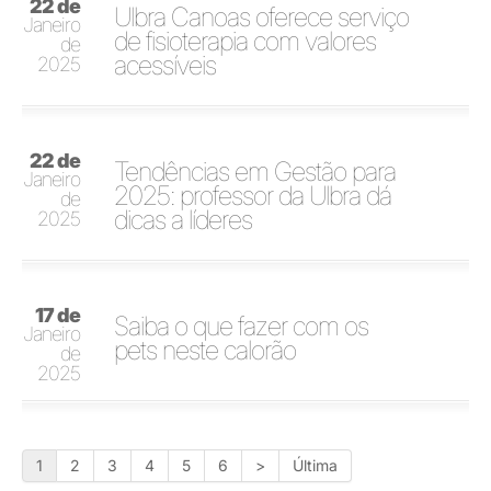
22 de
Ulbra Canoas oferece serviço
Janeiro
de fisioterapia com valores
de
acessíveis
2025
22 de
Tendências em Gestão para
Janeiro
2025: professor da Ulbra dá
de
dicas a líderes
2025
17 de
Saiba o que fazer com os
Janeiro
pets neste calorão
de
2025
1
2
3
4
5
6
>
Última