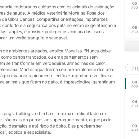
05
ssencial redobrar os cuidados com os animais de estimação
AGO
emas de saúde. A médica veterinária Monalisa Rosa dos
o da Ulbra Canoas, compartilha orientações importantes
o conforto e a segurança dos pets no verão exige atenção e
05
 simples, é possível proteger os animais dos riscos
AGO
nar um verão tranquilo e saudável.
 de ambientes arejados, explica Monalisa. "Nunca deixe
, como carros trancados, ou em apartamentos sem
m se transformar em verdadeiras armadilhas de calor,
Últi
veterinária. Manter água fresca sempre ao alcance dos pets
 água evapora rapidamente, então é importante verificar e
ra animais que ficam no pátio, é imprescindível garantir um
04
AGO
04
AGO
 pugs, bulldogs e shih tzus, têm maior dificuldade em
cães são mais propensos ao superaquecimento, o que pode
ão, desmaios e até risco de óbito. Eles precisam ser
03
AGO
s", explica a especialista.