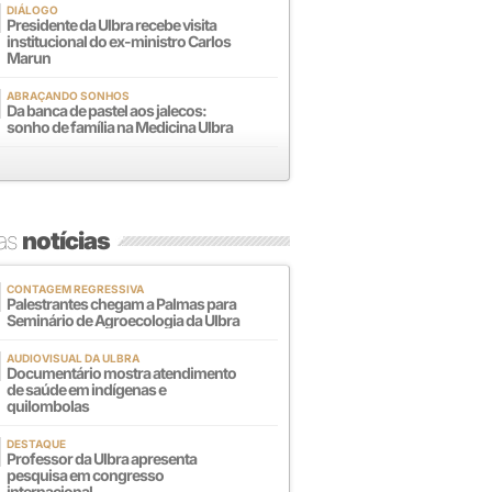
DIÁLOGO
Presidente da Ulbra recebe visita
institucional do ex-ministro Carlos
Marun
ABRAÇANDO SONHOS
Da banca de pastel aos jalecos:
sonho de família na Medicina Ulbra
mas
notícias
CONTAGEM REGRESSIVA
Palestrantes chegam a Palmas para
Seminário de Agroecologia da Ulbra
AUDIOVISUAL DA ULBRA
Documentário mostra atendimento
de saúde em indígenas e
quilombolas
DESTAQUE
Professor da Ulbra apresenta
pesquisa em congresso
internacional