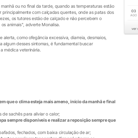
a manhã ou no final da tarde, quando as temperaturas estão
03
dar principalmente com calçadas quentes, onde as patas dos
AGO
ezes, os tutores estão de calçado e não percebem o
 os animais", adverte Monalisa.
ver
de alerta, como ofegância excessiva, diarreia, desmaios,
ba algum desses sintomas, é fundamental buscar
 a médica veterinária.
m que o clima esteja mais ameno, início da manhã e final
e sachês para aliviar o calor;
mpa sempre disponíveis e realizar a reposição sempre que
afados, fechados, com baixa circulação de ar;