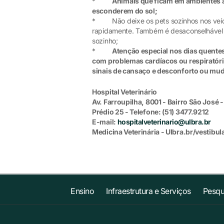
*
Animais que ficam em ambientes a
esconderem do sol;
* Não deixe os pets sozinhos nos veícul
rapidamente. Também é desaconselhável de
sozinho;
*
Atenção especial nos dias quente
com problemas cardíacos ou respiratório
sinais de cansaço e desconforto ou mu
Hospital Veterinário
Av. Farroupilha, 8001 - Bairro São José 
Prédio 25 - Telefone: (51) 3477.9212
E-mail:
hospitalveterinario@ulbra.br
Medicina Veterinária - Ulbra.br/vestibul
Ensino
Infraestrutura e Serviços
Pesqu