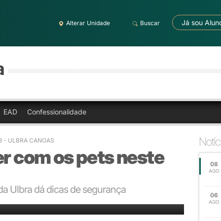
Já sou Alun
Alterar Unidade
Buscar
a
EAD
Confessionalidade
Notíc
03 - ULBRA CANOAS
er com os pets neste
08
AGO
 da Ulbra dá dicas de segurança
06
s:
AGO