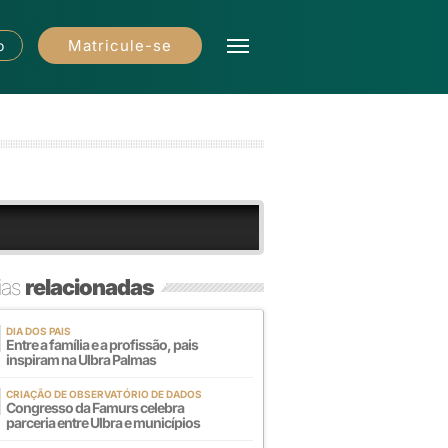
Matricule-se
o
ias
relacionadas
DIA DOS PAIS
Entre a família e a profissão, pais
inspiram na Ulbra Palmas
CRIAÇÃO DE OBSERVATÓRIO DE DADOS
Congresso da Famurs celebra
parceria entre Ulbra e municípios