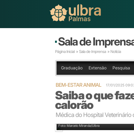
Sala de Imprens
Página Inicial
»
Sala de Imprensa
» Notícia
Graduação
Extensão
Pesquisa
BEM-ESTAR ANIMAL
17/01/2025 09:
Saiba o que faz
calorão
Médica do Hospital Veterinário
Atendimento no Hospital Veterinário da Ulbra Canoa
Foto: Marcelo Miranda/Ulbra