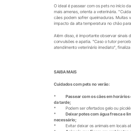
O ideal é passear com os pets no início d
mais amenas, orienta a veterinária. "Cui
cães podem sofrer queimaduras. Muitas v
impacto da alta temperatura no chão para
Além disso, é importante observar sinais 
convulsões e apatia. "Caso o tutor perce
atendimento veterinário imediato", finaliza
SAIBA MAIS
Cuidados com pets no verão:
*
Passear com os cães em horários e
da tarde;
* Podem ser ofertados gelo ou picolés d
*
Deixar potes com água fresca e li
necessário;
* Evitar deixar os animais em locais ab