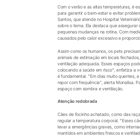
Com o verão e as altas temperaturas, é e
para garantir o bem-estar e evitar probl
Santos, que atende no Hospital Veterinári
sobre o tema. Ela destaca que assegurar 
pequenas mudanças na rotina. Com medidas
causados pelo calor excessivo e proporcio
Assim como os humanos, os pets precisam
animais de estimação em locais fechados
ventilação adequada. Esses espaços pode
colocando a saúde em risco", enfatiza a 
é fundamental. "Em dias muito quentes, a
repor com frequência", alerta Monalisa. Pa
espaço com sombra e ventilação.
Atenção redobrada
Cães de focinho achatado, como das raças
regular a temperatura corporal. "Esses 
levar a emergências graves, como internaç
mantidos em ambientes frescos e ventilado