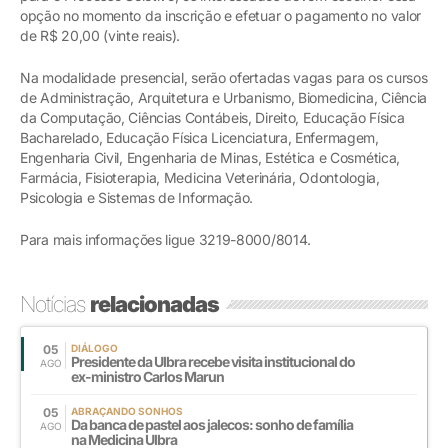
opção no momento da inscrição e efetuar o pagamento no valor
de R$ 20,00 (vinte reais).
Na modalidade presencial, serão ofertadas vagas para os cursos
de Administração, Arquitetura e Urbanismo, Biomedicina, Ciência
da Computação, Ciências Contábeis, Direito, Educação Física
Bacharelado, Educação Física Licenciatura, Enfermagem,
Engenharia Civil, Engenharia de Minas, Estética e Cosmética,
Farmácia, Fisioterapia, Medicina Veterinária, Odontologia,
Psicologia e Sistemas de Informação.
Para mais informações ligue 3219-8000/8014.
Notícias
relacionadas
05
DIÁLOGO
Presidente da Ulbra recebe visita institucional do
AGO
ex-ministro Carlos Marun
05
ABRAÇANDO SONHOS
Da banca de pastel aos jalecos: sonho de família
AGO
na Medicina Ulbra