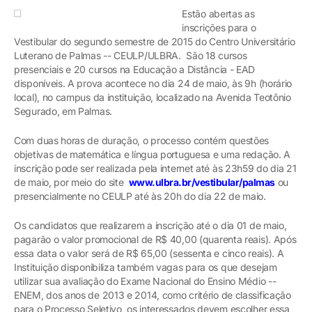
Estão abertas as
inscrições para o
Vestibular do segundo semestre de 2015 do Centro Universitário
Luterano de Palmas -- CEULP/ULBRA. São 18 cursos
presenciais e 20 cursos na Educação a Distância - EAD
disponíveis. A prova acontece no dia 24 de maio, às 9h (horário
local), no campus da instituição, localizado na Avenida Teotônio
Segurado, em Palmas.
Com duas horas de duração, o processo contém questões
objetivas de matemática e língua portuguesa e uma redação. A
inscrição pode ser realizada pela internet até às 23h59 do dia 21
de maio, por meio do site
www.ulbra.br/vestibular/palmas
ou
presencialmente no CEULP até às 20h do dia 22 de maio.
Os candidatos que realizarem a inscrição até o dia 01 de maio,
pagarão o valor promocional de R$ 40,00 (quarenta reais). Após
essa data o valor será de R$ 65,00 (sessenta e cinco reais). A
Instituição disponibiliza também vagas para os que desejam
utilizar sua avaliação do Exame Nacional do Ensino Médio --
ENEM, dos anos de 2013 e 2014, como critério de classificação
para o Processo Seletivo, os interessados devem escolher essa