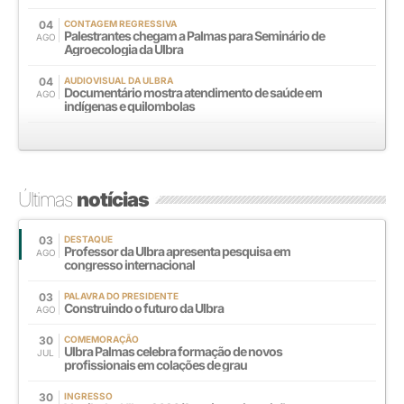
04
CONTAGEM REGRESSIVA
Palestrantes chegam a Palmas para Seminário de
AGO
Agroecologia da Ulbra
04
AUDIOVISUAL DA ULBRA
Documentário mostra atendimento de saúde em
AGO
indígenas e quilombolas
Últimas
notícias
03
DESTAQUE
Professor da Ulbra apresenta pesquisa em
AGO
congresso internacional
03
PALAVRA DO PRESIDENTE
Construindo o futuro da Ulbra
AGO
30
COMEMORAÇÃO
Ulbra Palmas celebra formação de novos
JUL
profissionais em colações de grau
30
INGRESSO