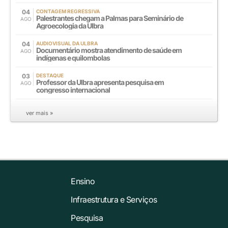
04
CONTAGEM REGRESSIVA
Palestrantes chegam a Palmas para Seminário de
AGO
Agroecologia da Ulbra
04
AUDIOVISUAL DA ULBRA
Documentário mostra atendimento de saúde em
AGO
indígenas e quilombolas
03
DESTAQUE
Professor da Ulbra apresenta pesquisa em
AGO
congresso internacional
ver mais »
Ensino
Infraestrutura e Serviços
Pesquisa