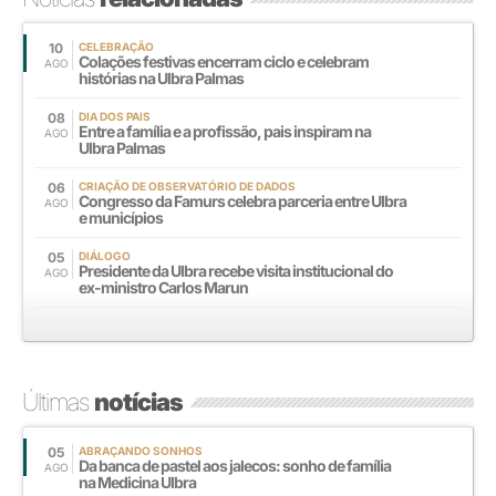
10
CELEBRAÇÃO
Colações festivas encerram ciclo e celebram
AGO
histórias na Ulbra Palmas
08
DIA DOS PAIS
Entre a família e a profissão, pais inspiram na
AGO
Ulbra Palmas
06
CRIAÇÃO DE OBSERVATÓRIO DE DADOS
Congresso da Famurs celebra parceria entre Ulbra
AGO
e municípios
05
DIÁLOGO
Presidente da Ulbra recebe visita institucional do
AGO
ex-ministro Carlos Marun
Últimas
notícias
05
ABRAÇANDO SONHOS
Da banca de pastel aos jalecos: sonho de família
AGO
na Medicina Ulbra