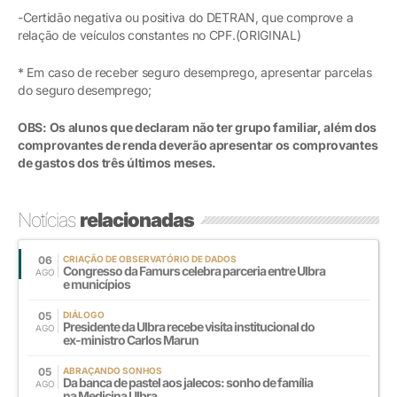
-Certidão negativa ou positiva do DETRAN, que comprove a
relação de veículos constantes no CPF.(ORIGINAL)
* Em caso de receber seguro desemprego, apresentar parcelas
do seguro desemprego;
OBS: Os alunos que declaram não ter grupo familiar, além dos
comprovantes de renda deverão apresentar os comprovantes
de gastos dos três últimos meses.
Notícias
relacionadas
06
CRIAÇÃO DE OBSERVATÓRIO DE DADOS
Congresso da Famurs celebra parceria entre Ulbra
AGO
e municípios
05
DIÁLOGO
Presidente da Ulbra recebe visita institucional do
AGO
ex-ministro Carlos Marun
05
ABRAÇANDO SONHOS
Da banca de pastel aos jalecos: sonho de família
AGO
na Medicina Ulbra