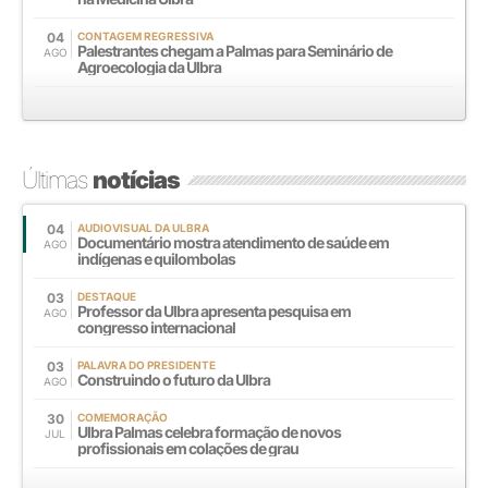
04
CONTAGEM REGRESSIVA
Palestrantes chegam a Palmas para Seminário de
AGO
Agroecologia da Ulbra
Últimas
notícias
04
AUDIOVISUAL DA ULBRA
Documentário mostra atendimento de saúde em
AGO
indígenas e quilombolas
03
DESTAQUE
Professor da Ulbra apresenta pesquisa em
AGO
congresso internacional
03
PALAVRA DO PRESIDENTE
Construindo o futuro da Ulbra
AGO
30
COMEMORAÇÃO
Ulbra Palmas celebra formação de novos
JUL
profissionais em colações de grau