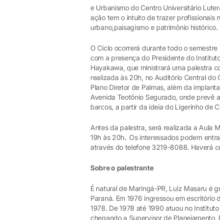
e Urbanismo do Centro Universitário Lu
ação tem o intuito de trazer profissionais
urbano,paisagismo e patrimônio histórico
O Ciclo ocorrerá durante todo o semestre l
com a presença do Presidente do Institut
Hayakawa, que ministrará uma palestra 
realizada às 20h, no Auditório Central d
Plano Diretor de Palmas, além da implanta
Avenida Teotônio Segurado, onde prevê a i
barcos, a partir da ideia do Ligerinho de Cu
Antes da palestra, será realizada a Aula
19h às 20h
.
Os interessados podem entra
através do telefone 3219-8088. Haverá cer
Sobre o palestrante
É natural de Maringá-PR, Luiz Masaru é g
Paraná. Em 1976 ingressou em escritório d
1978. De 1978 até 1990 atuou no Institut
chegando a Supervisor de Planejamento. 