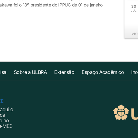
kawa foi o 18º presidente do IPPUC de 01 de janeiro
30
JUL
ver
isa
Sobre a ULBRA
Extensão
Espaço Acadêmico
In