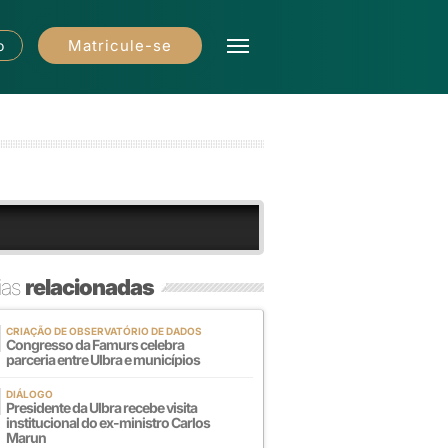
Matricule-se
o
ias
relacionadas
CRIAÇÃO DE OBSERVATÓRIO DE DADOS
Congresso da Famurs celebra
parceria entre Ulbra e municípios
DIÁLOGO
Presidente da Ulbra recebe visita
institucional do ex-ministro Carlos
Marun