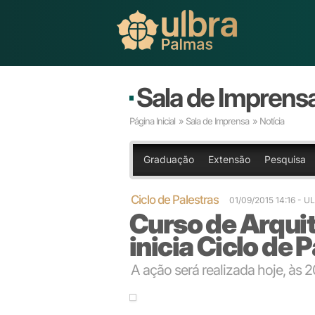
Sala de Imprens
Página Inicial
»
Sala de Imprensa
» Notícia
Graduação
Extensão
Pesquisa
Ciclo de Palestras
01/09/2015 14:16
- U
Curso de Arqui
inicia Ciclo de
A ação será realizada hoje, às 