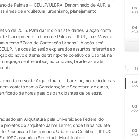
terano de Palmas -- CEULP/ULBRA. Denominado de AUP, a
05
 nas áreas de arquitetura, urbanismo, planejamento
AGO
.
04
etivo de 2015. Para dar início as atividades, a ação conta
AGO
o de Planejamento Urbano de Palmas -- IPUP, Luiz Masaru
com o tema "Zona de Contenção Urbana". A ação será
o CEULP. Na ocasião serão explanados assuntos referente ao
ção do novo sistema de transporte coletivo da Capital, na
ntegração entre ônibus, automóveis, bicicletas e até
Últi
ritiba.
 Magna do curso de Arquitetura e Urbanismo, no período das
04
r em contato com a Coordenação e Secretaria do curso,
AGO
tificado de horas para os participantes da palestra.
03
AGO
raduado em Arquitetura pela Universidade Federal do
e projetos do arquiteto Jaime Lerner, onde trabalhou até
03
o de Pesquisa e Planejamento Urbano de Curitiba -- IPPUC,
AGO
Em 1990 assumiu a Secretaria Municipal de