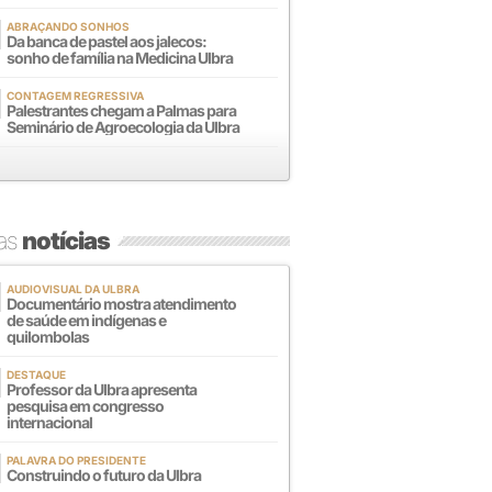
ABRAÇANDO SONHOS
Da banca de pastel aos jalecos:
sonho de família na Medicina Ulbra
CONTAGEM REGRESSIVA
Palestrantes chegam a Palmas para
Seminário de Agroecologia da Ulbra
mas
notícias
AUDIOVISUAL DA ULBRA
Documentário mostra atendimento
de saúde em indígenas e
quilombolas
DESTAQUE
Professor da Ulbra apresenta
pesquisa em congresso
internacional
PALAVRA DO PRESIDENTE
Construindo o futuro da Ulbra