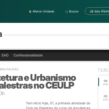
Já sou Alun
Alterar Unidade
Buscar
a
EAD
Confessionalidade
Notíc
LBRA PALMAS
tetura e Urbanismo
06
 Palestras no CEULP
AGO
20h
05
AGO
Tem início hoje, 01, a primeira atividade do
Ciclo de Palestras do curso de Arquitetura