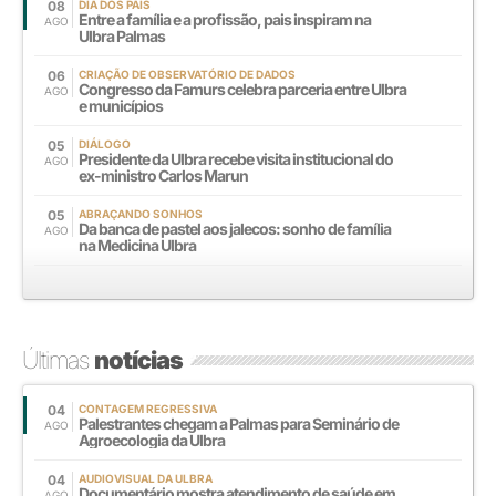
08
DIA DOS PAIS
Entre a família e a profissão, pais inspiram na
AGO
Ulbra Palmas
06
CRIAÇÃO DE OBSERVATÓRIO DE DADOS
Congresso da Famurs celebra parceria entre Ulbra
AGO
e municípios
05
DIÁLOGO
Presidente da Ulbra recebe visita institucional do
AGO
ex-ministro Carlos Marun
05
ABRAÇANDO SONHOS
Da banca de pastel aos jalecos: sonho de família
AGO
na Medicina Ulbra
Últimas
notícias
04
CONTAGEM REGRESSIVA
Palestrantes chegam a Palmas para Seminário de
AGO
Agroecologia da Ulbra
04
AUDIOVISUAL DA ULBRA
Documentário mostra atendimento de saúde em
AGO