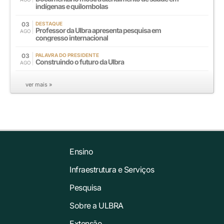
indígenas e quilombolas
03
DESTAQUE
Professor da Ulbra apresenta pesquisa em
AGO
congresso internacional
03
PALAVRA DO PRESIDENTE
Construindo o futuro da Ulbra
AGO
ver mais »
Ensino
Infraestrutura e Serviços
Pesquisa
Sobre a ULBRA
Extensão