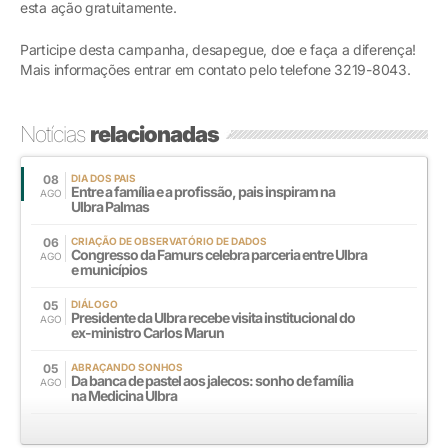
esta ação gratuitamente.
Participe desta campanha, desapegue, doe e faça a diferença!
Mais informações entrar em contato pelo telefone 3219-8043.
Notícias
relacionadas
08
DIA DOS PAIS
Entre a família e a profissão, pais inspiram na
AGO
Ulbra Palmas
06
CRIAÇÃO DE OBSERVATÓRIO DE DADOS
Congresso da Famurs celebra parceria entre Ulbra
AGO
e municípios
05
DIÁLOGO
Presidente da Ulbra recebe visita institucional do
AGO
ex-ministro Carlos Marun
05
ABRAÇANDO SONHOS
Da banca de pastel aos jalecos: sonho de família
AGO
na Medicina Ulbra