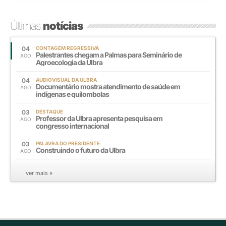
Últimas
notícias
04
CONTAGEM REGRESSIVA
Palestrantes chegam a Palmas para Seminário de
AGO
Agroecologia da Ulbra
04
AUDIOVISUAL DA ULBRA
Documentário mostra atendimento de saúde em
AGO
indígenas e quilombolas
03
DESTAQUE
Professor da Ulbra apresenta pesquisa em
AGO
congresso internacional
03
PALAVRA DO PRESIDENTE
Construindo o futuro da Ulbra
AGO
ver mais »