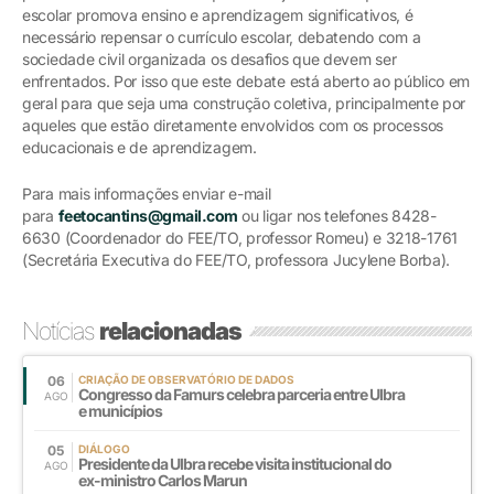
escolar promova ensino e aprendizagem significativos, é
necessário repensar o currículo escolar, debatendo com a
sociedade civil organizada os desafios que devem ser
enfrentados. Por isso que este debate está aberto ao público em
geral para que seja uma construção coletiva, principalmente por
aqueles que estão diretamente envolvidos com os processos
educacionais e de aprendizagem.
Para mais informações enviar e-mail
para
feetocantins@gmail.com
ou ligar nos telefones 8428-
6630 (Coordenador do FEE/TO, professor Romeu) e 3218-1761
(Secretária Executiva do FEE/TO, professora Jucylene Borba).
Notícias
relacionadas
06
CRIAÇÃO DE OBSERVATÓRIO DE DADOS
Congresso da Famurs celebra parceria entre Ulbra
AGO
e municípios
05
DIÁLOGO
Presidente da Ulbra recebe visita institucional do
AGO
ex-ministro Carlos Marun