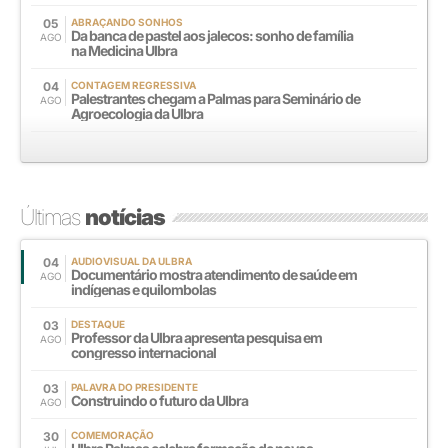
05
ABRAÇANDO SONHOS
Da banca de pastel aos jalecos: sonho de família
AGO
na Medicina Ulbra
04
CONTAGEM REGRESSIVA
Palestrantes chegam a Palmas para Seminário de
AGO
Agroecologia da Ulbra
Últimas
notícias
04
AUDIOVISUAL DA ULBRA
Documentário mostra atendimento de saúde em
AGO
indígenas e quilombolas
03
DESTAQUE
Professor da Ulbra apresenta pesquisa em
AGO
congresso internacional
03
PALAVRA DO PRESIDENTE
Construindo o futuro da Ulbra
AGO
30
COMEMORAÇÃO