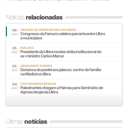
Notícias
relacionadas
06
CRIAÇÃO DE OBSERVATÓRIO DE DADOS
Congresso da Famurs celebra parceria entre Ulbra
AGO
e municípios
05
DIÁLOGO
Presidente da Ulbra recebe visita institucional do
AGO
ex-ministro Carlos Marun
05
ABRAÇANDO SONHOS
Da banca de pastel aos jalecos: sonho de família
AGO
na Medicina Ulbra
04
CONTAGEM REGRESSIVA
Palestrantes chegam a Palmas para Seminário de
AGO
Agroecologia da Ulbra
Últimas
notícias