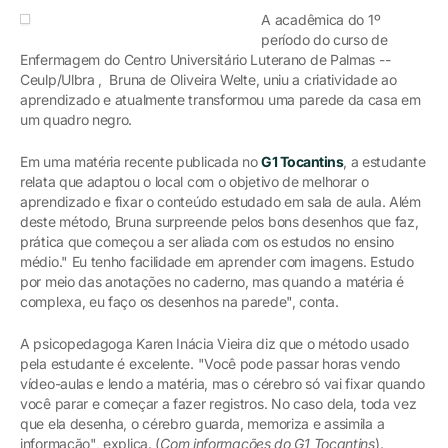
A acadêmica do 1º
período do curso de
Enfermagem do Centro Universitário Luterano de Palmas --
Ceulp/Ulbra , Bruna de Oliveira Welte, uniu a criatividade ao
aprendizado e atualmente transformou uma parede da casa em
um quadro negro.
Em uma matéria recente publicada no
G1 Tocantins
, a estudante
relata que adaptou o local com o objetivo de melhorar o
aprendizado e fixar o conteúdo estudado em sala de aula. Além
deste método, Bruna surpreende pelos bons desenhos que faz,
prática que começou a ser aliada com os estudos no ensino
médio." Eu tenho facilidade em aprender com imagens. Estudo
por meio das anotações no caderno, mas quando a matéria é
complexa, eu faço os desenhos na parede", conta.
A psicopedagoga Karen Inácia Vieira diz que o método usado
pela estudante é excelente. "Você pode passar horas vendo
vídeo-aulas e lendo a matéria, mas o cérebro só vai fixar quando
você parar e começar a fazer registros. No caso dela, toda vez
que ela desenha, o cérebro guarda, memoriza e assimila a
informação", explica. (
Com informações do G1 Tocantins
).