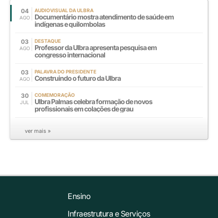
04
AUDIOVISUAL DA ULBRA
Documentário mostra atendimento de saúde em
AGO
indígenas e quilombolas
03
DESTAQUE
Professor da Ulbra apresenta pesquisa em
AGO
congresso internacional
03
PALAVRA DO PRESIDENTE
Construindo o futuro da Ulbra
AGO
30
COMEMORAÇÃO
Ulbra Palmas celebra formação de novos
JUL
profissionais em colações de grau
ver mais »
Ensino
Infraestrutura e Serviços