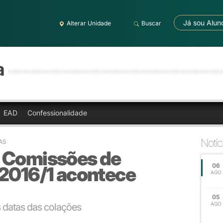
Já sou Alun
Alterar Unidade
Buscar
a
EAD
Confessionalidade
Notíc
AS
 Comissões de
06
 2016/1 acontece
AGO
05
AGO
s datas das colações