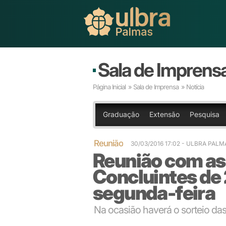
Sala de Imprens
Página Inicial
»
Sala de Imprensa
» Notícia
Graduação
Extensão
Pesquisa
Reunião
30/03/2016 17:02
- ULBRA PALM
Reunião com as
Concluintes de
segunda-feira
Na ocasião haverá o sorteio da