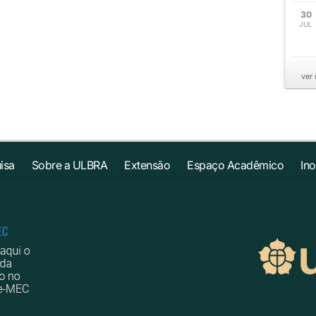
30
JUL
ver
isa
Sobre a ULBRA
Extensão
Espaço Acadêmico
In