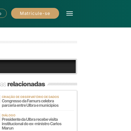
Matricule-se
o
ias
relacionadas
CRIAÇÃO DE OBSERVATÓRIO DE DADOS
Congresso da Famurs celebra
parceria entre Ulbra e municípios
DIÁLOGO
Presidente da Ulbra recebe visita
institucional do ex-ministro Carlos
Marun