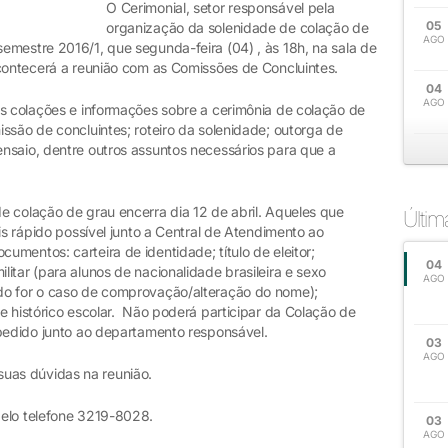
O Cerimonial, setor responsável pela
05
organização da solenidade de colação de
AGO
emestre 2016/1, que segunda-feira (04) , às 18h, na sala de
acontecerá a reunião com as Comissões de Concluintes.
04
AGO
as colações e informações sobre a cerimônia de colação de
ssão de concluintes; roteiro da solenidade; outorga de
nsaio, dentre outros assuntos necessários para que a
e colação de grau encerra dia 12 de abril. Aqueles que
Últi
is rápido possível junto a Central de Atendimento ao
mentos: carteira de identidade; título de eleitor;
04
itar (para alunos de nacionalidade brasileira e sexo
AGO
do for o caso de comprovação/alteração do nome);
e histórico escolar. Não poderá participar da Colação de
 pedido junto ao departamento responsável.
03
AGO
 suas dúvidas na reunião.
pelo telefone 3219-8028.
03
AGO