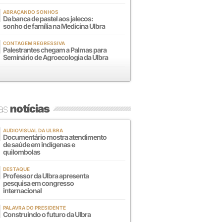
ABRAÇANDO SONHOS
Da banca de pastel aos jalecos:
sonho de família na Medicina Ulbra
CONTAGEM REGRESSIVA
Palestrantes chegam a Palmas para
Seminário de Agroecologia da Ulbra
mas
notícias
AUDIOVISUAL DA ULBRA
Documentário mostra atendimento
de saúde em indígenas e
quilombolas
DESTAQUE
Professor da Ulbra apresenta
pesquisa em congresso
internacional
PALAVRA DO PRESIDENTE
Construindo o futuro da Ulbra