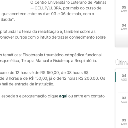
O Centro Universitário Luterano de Palmas
05
-- CEULP/ULBRA, por meio do curso de
AGO
IC, que acontece entre os dias 03 e 06 de maio, com o
 Saúde".
04
AGO
profundar o tema da reabilitação e, também sobre as
Promover cursos com o intuito de trazer conhecimento sobre
 temáticas: Fisioterapia traumático-ortopédica funcional,
squelética, Terapia Manual e Fisioterapia Respiratória.
Últi
urso de 12 horas é de R$ 150,00, de 08 horas R$
04
de 8 horas é de R$ 150,00, já o de 12 horas R$ 200,00. Os
AGO
hall de entrada da instituição.
s especiais e programação clique
aqui
ou entre em contato
03
AGO
03
AGO