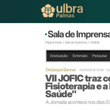
Sala de Imprens
Página Inicial
»
Sala de Imprensa
» Notícia
Graduação
Extensão
Pesquisa
Destaque Banner
02/05/2016 12:58
- U
VII JOFIC traz 
Fisioterapia e 
Saúde"
A Jornada acontece nos dias 03