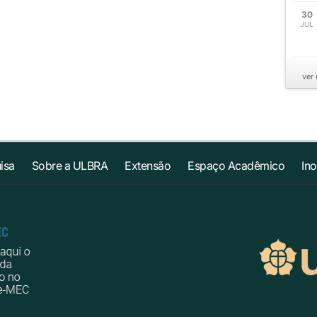
30
JUL
ver
isa
Sobre a ULBRA
Extensão
Espaço Acadêmico
In