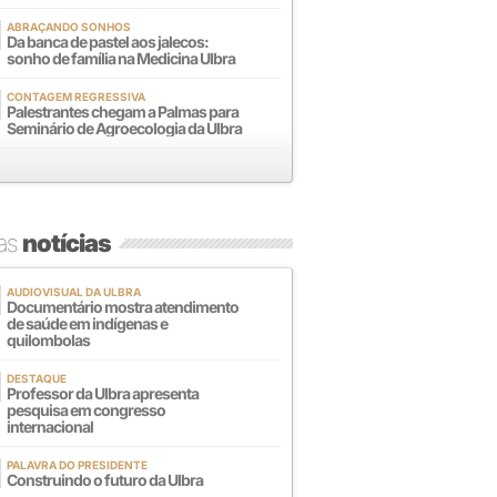
ABRAÇANDO SONHOS
Da banca de pastel aos jalecos:
sonho de família na Medicina Ulbra
CONTAGEM REGRESSIVA
Palestrantes chegam a Palmas para
Seminário de Agroecologia da Ulbra
mas
notícias
AUDIOVISUAL DA ULBRA
Documentário mostra atendimento
de saúde em indígenas e
quilombolas
DESTAQUE
Professor da Ulbra apresenta
pesquisa em congresso
internacional
PALAVRA DO PRESIDENTE
Construindo o futuro da Ulbra