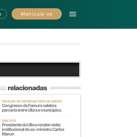
Matricule-se
o
ias
relacionadas
CRIAÇÃO DE OBSERVATÓRIO DE DADOS
Congresso da Famurs celebra
parceria entre Ulbra e municípios
DIÁLOGO
Presidente da Ulbra recebe visita
institucional do ex-ministro Carlos
Marun