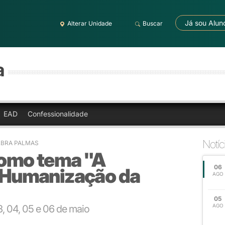
Já sou Alun
Alterar Unidade
Buscar
a
EAD
Confessionalidade
Notíc
LBRA PALMAS
como tema "A
06
a Humanização da
AGO
05
AGO
, 04, 05 e 06 de maio