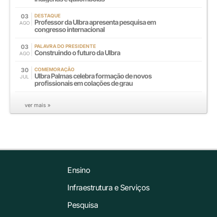
03
DESTAQUE
Professor da Ulbra apresenta pesquisa em
AGO
congresso internacional
03
PALAVRA DO PRESIDENTE
Construindo o futuro da Ulbra
AGO
30
COMEMORAÇÃO
Ulbra Palmas celebra formação de novos
JUL
profissionais em colações de grau
ver mais »
Ensino
Infraestrutura e Serviços
Pesquisa