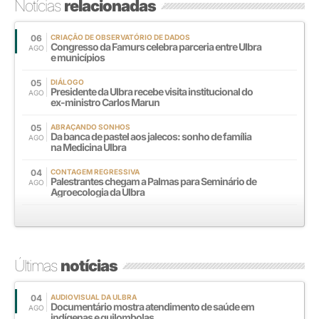
Notícias
relacionadas
06
CRIAÇÃO DE OBSERVATÓRIO DE DADOS
Congresso da Famurs celebra parceria entre Ulbra
AGO
e municípios
05
DIÁLOGO
Presidente da Ulbra recebe visita institucional do
AGO
ex-ministro Carlos Marun
05
ABRAÇANDO SONHOS
Da banca de pastel aos jalecos: sonho de família
AGO
na Medicina Ulbra
04
CONTAGEM REGRESSIVA
Palestrantes chegam a Palmas para Seminário de
AGO
Agroecologia da Ulbra
Últimas
notícias
04
AUDIOVISUAL DA ULBRA
Documentário mostra atendimento de saúde em
AGO
indígenas e quilombolas