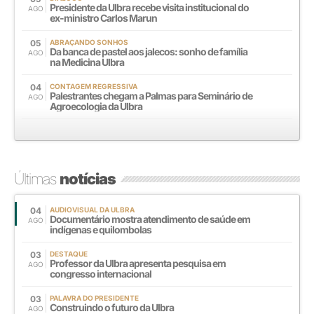
Presidente da Ulbra recebe visita institucional do
AGO
ex-ministro Carlos Marun
05
ABRAÇANDO SONHOS
Da banca de pastel aos jalecos: sonho de família
AGO
na Medicina Ulbra
04
CONTAGEM REGRESSIVA
Palestrantes chegam a Palmas para Seminário de
AGO
Agroecologia da Ulbra
Últimas
notícias
04
AUDIOVISUAL DA ULBRA
Documentário mostra atendimento de saúde em
AGO
indígenas e quilombolas
03
DESTAQUE
Professor da Ulbra apresenta pesquisa em
AGO
congresso internacional
03
PALAVRA DO PRESIDENTE
Construindo o futuro da Ulbra
AGO