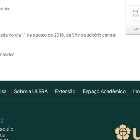
mácia
03
AGO
ver
ada no dia 11 de agosto de 2016, às 9h no auditório central
mandos!
isa
Sobre a ULBRA
Extensão
Espaço Acadêmico
In