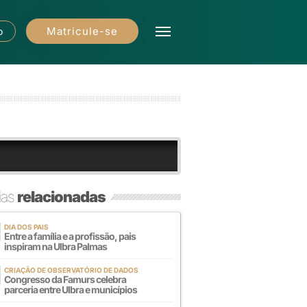
Matricule-se
o
ias
relacionadas
DIA DOS PAIS
Entre a família e a profissão, pais
inspiram na Ulbra Palmas
CRIAÇÃO DE OBSERVATÓRIO DE DADOS
Congresso da Famurs celebra
parceria entre Ulbra e municípios