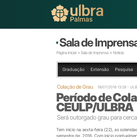
Sala de Imprens
Página Inicial
»
Sala de Imprensa
» Notícia
Graduação
Extensão
Pesquisa
Colação de Grau
18/07/2016 13:28
- UL
Período de Cola
CEULP/ULBRA
Será outorgado grau para cerc
Tem início na sexta-feira (22), as solenid
semestre de 2016. Com inicio pontualment