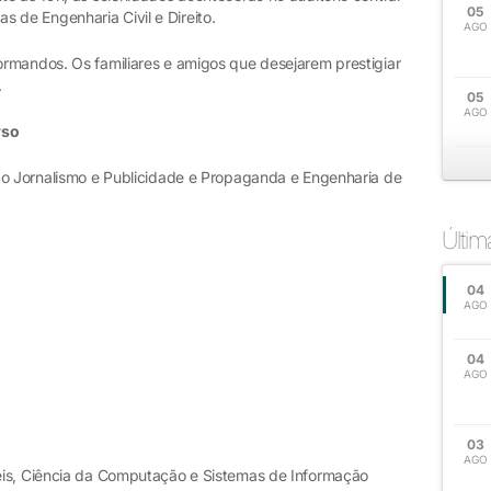
05
de Engenharia Civil e Direito.
AGO
rmandos. Os familiares e amigos que desejarem prestigiar
.
05
AGO
rso
ão Jornalismo e Publicidade e Propaganda e Engenharia de
Últi
04
AGO
04
AGO
03
AGO
eis, Ciência da Computação e Sistemas de Informação