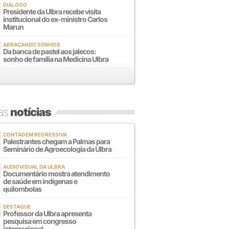
DIÁLOGO
Presidente da Ulbra recebe visita
institucional do ex-ministro Carlos
Marun
ABRAÇANDO SONHOS
Da banca de pastel aos jalecos:
sonho de família na Medicina Ulbra
mas
notícias
CONTAGEM REGRESSIVA
Palestrantes chegam a Palmas para
Seminário de Agroecologia da Ulbra
AUDIOVISUAL DA ULBRA
Documentário mostra atendimento
de saúde em indígenas e
quilombolas
DESTAQUE
Professor da Ulbra apresenta
pesquisa em congresso
internacional