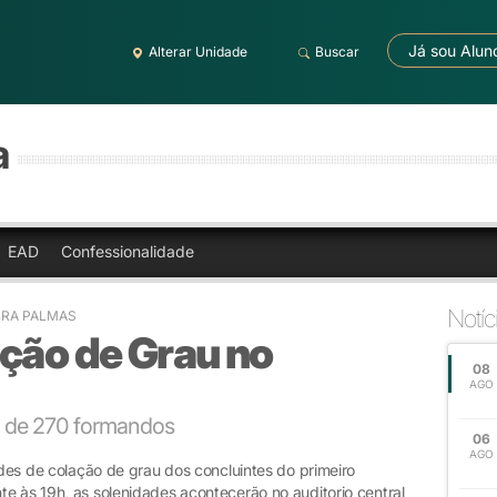
Já sou Alun
Alterar Unidade
Buscar
a
EAD
Confessionalidade
Notíc
BRA PALMAS
ção de Grau no
08
AGO
a de 270 formandos
06
AGO
ades de colação de grau dos concluintes do primeiro
e às 19h, as solenidades acontecerão no auditorio central