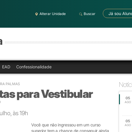
Já sou Alun
Alterar Unidade
Buscar
a
EAD
Confessionalidade
Notíc
BRA PALMAS
tas para Vestibular
05
P
AGO
ulho, às 19h
05
Você que não ingressou em um curso
AGO
superior tem a chance de conseguir ainda