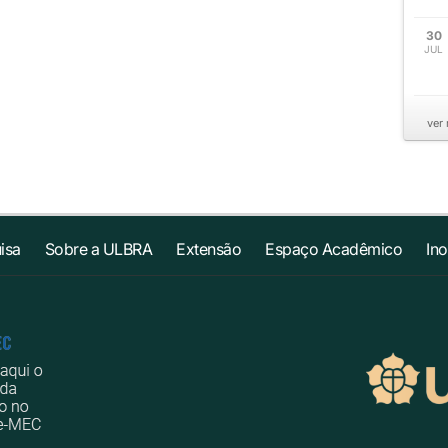
30
JUL
ver
isa
Sobre a ULBRA
Extensão
Espaço Acadêmico
In