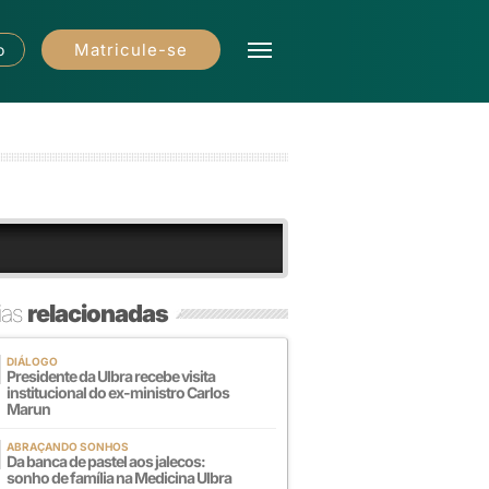
Matricule-se
o
ias
relacionadas
DIÁLOGO
Presidente da Ulbra recebe visita
institucional do ex-ministro Carlos
Marun
ABRAÇANDO SONHOS
Da banca de pastel aos jalecos:
sonho de família na Medicina Ulbra