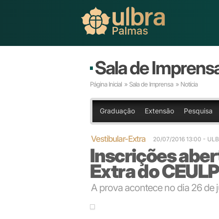
Sala de Imprens
Página Inicial
»
Sala de Imprensa
» Notícia
Graduação
Extensão
Pesquisa
Vestibular-Extra
20/07/2016 13:00
- UL
Inscrições aber
Extra do CEUL
A prova acontece no dia 26 de j