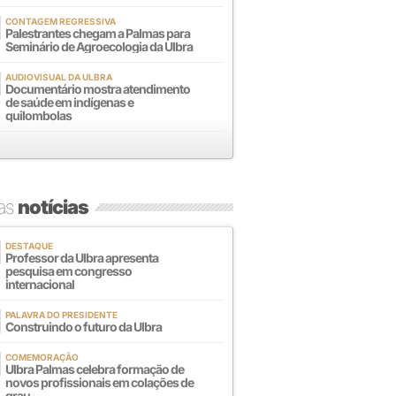
CONTAGEM REGRESSIVA
Palestrantes chegam a Palmas para
Seminário de Agroecologia da Ulbra
AUDIOVISUAL DA ULBRA
Documentário mostra atendimento
de saúde em indígenas e
quilombolas
mas
notícias
DESTAQUE
Professor da Ulbra apresenta
pesquisa em congresso
internacional
PALAVRA DO PRESIDENTE
Construindo o futuro da Ulbra
COMEMORAÇÃO
Ulbra Palmas celebra formação de
novos profissionais em colações de
grau