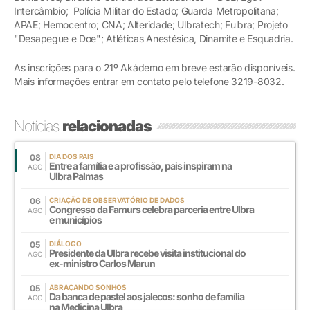
Intercâmbio; Polícia Militar do Estado; Guarda Metropolitana;
APAE; Hemocentro; CNA; Alteridade; Ulbratech; Fulbra; Projeto
"Desapegue e Doe"; Atléticas Anestésica, Dinamite e Esquadria.
As inscrições para o 21º Akádemo em breve estarão disponíveis.
Mais informações entrar em contato pelo telefone 3219-8032.
Notícias
relacionadas
08
DIA DOS PAIS
Entre a família e a profissão, pais inspiram na
AGO
Ulbra Palmas
06
CRIAÇÃO DE OBSERVATÓRIO DE DADOS
Congresso da Famurs celebra parceria entre Ulbra
AGO
e municípios
05
DIÁLOGO
Presidente da Ulbra recebe visita institucional do
AGO
ex-ministro Carlos Marun
05
ABRAÇANDO SONHOS
Da banca de pastel aos jalecos: sonho de família
AGO
na Medicina Ulbra