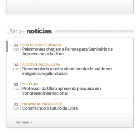
Últimas
notícias
04
CONTAGEM REGRESSIVA
Palestrantes chegam a Palmas para Seminário de
AGO
Agroecologia da Ulbra
04
AUDIOVISUAL DA ULBRA
Documentário mostra atendimento de saúde em
AGO
indígenas e quilombolas
03
DESTAQUE
Professor da Ulbra apresenta pesquisa em
AGO
congresso internacional
03
PALAVRA DO PRESIDENTE
Construindo o futuro da Ulbra
AGO
ver mais »