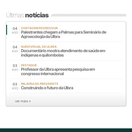
Últimas
notícias
04
CONTAGEM REGRESSIVA
Palestrantes chegam a Palmas para Seminário de
AGO
Agroecologia da Ulbra
04
AUDIOVISUAL DA ULBRA
Documentário mostra atendimento de saúde em
AGO
indígenas e quilombolas
03
DESTAQUE
Professor da Ulbra apresenta pesquisa em
AGO
congresso internacional
03
PALAVRA DO PRESIDENTE
Construindo o futuro da Ulbra
AGO
ver mais »