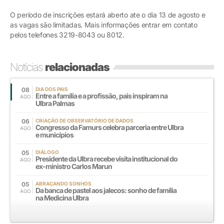
O período de inscrições estará aberto ate o dia 13 de agosto e
as vagas são limitadas. Mais informações entrar em contato
pelos telefones 3219-8043 ou 8012.
Notícias
relacionadas
08
DIA DOS PAIS
Entre a família e a profissão, pais inspiram na
AGO
Ulbra Palmas
06
CRIAÇÃO DE OBSERVATÓRIO DE DADOS
Congresso da Famurs celebra parceria entre Ulbra
AGO
e municípios
05
DIÁLOGO
Presidente da Ulbra recebe visita institucional do
AGO
ex-ministro Carlos Marun
05
ABRAÇANDO SONHOS
Da banca de pastel aos jalecos: sonho de família
AGO
na Medicina Ulbra