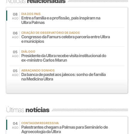
Notícias
relacionadas
08
DIA DOS PAIS
Entre a família e a profissão, pais inspiram na
AGO
Ulbra Palmas
06
CRIAÇÃO DE OBSERVATÓRIO DE DADOS
Congresso da Famurs celebra parceria entre Ulbra
AGO
e municípios
05
DIÁLOGO
Presidente da Ulbra recebe visita institucional do
AGO
ex-ministro Carlos Marun
05
ABRAÇANDO SONHOS
Da banca de pastel aos jalecos: sonho de família
AGO
na Medicina Ulbra
Últimas
notícias
04
CONTAGEM REGRESSIVA
Palestrantes chegam a Palmas para Seminário de
AGO
Agroecologia da Ulbra