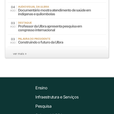
04
AUDIOVISUAL DA ULBRA
Documentário mostra atendimento de saúde em
AGO
indígenas e quilombolas
03
DESTAQUE
Professor da Ulbra apresenta pesquisa em
AGO
congresso internacional
03
PALAVRA DO PRESIDENTE
Construindo o futuro da Ulbra
AGO
ver mais »
Ensino
Infraestrutura e Serviços
Pesquisa