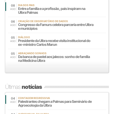
08
DIA DOS PAIS
Entre a família e a profissão, pais inspiram na
AGO
Ulbra Palmas
06
CRIAÇÃO DE OBSERVATÓRIO DE DADOS
Congresso da Famurs celebra parceria entre Ulbra
AGO
e municípios
05
DIÁLOGO
Presidente da Ulbra recebe visita institucional do
AGO
ex-ministro Carlos Marun
05
ABRAÇANDO SONHOS
Da banca de pastel aos jalecos: sonho de família
AGO
na Medicina Ulbra
Últimas
notícias
04
CONTAGEM REGRESSIVA
Palestrantes chegam a Palmas para Seminário de
AGO
Agroecologia da Ulbra
AUDIOVISUAL DA ULBRA