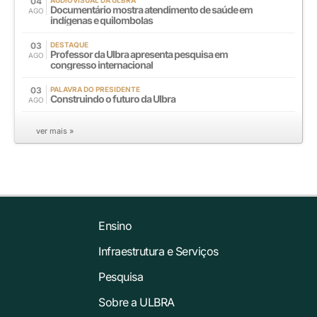
04
Documentário mostra atendimento de saúde em
AGO
indígenas e quilombolas
03
DESTAQUE
Professor da Ulbra apresenta pesquisa em
AGO
congresso internacional
03
PALAVRA DO PRESIDENTE
Construindo o futuro da Ulbra
AGO
ver mais »
Ensino
Infraestrutura e Serviços
Pesquisa
Sobre a ULBRA