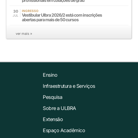
profissionais em colações de grau
30
INGRESSO
Vestibular Ulbra 2026/2 está com inscrições
JUL
abertas para mais de 50 cursos
ver mais »
Ensino
Infraestrutura e Serviços
Pesquisa
Sobre a ULBRA
Extensão
Espaço Acadêmico