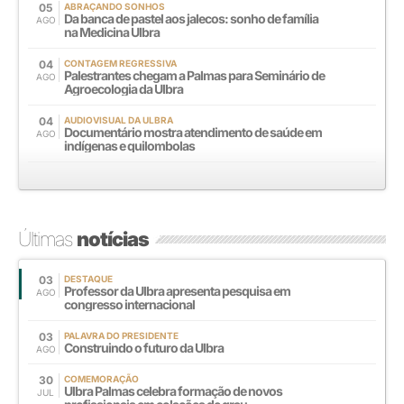
05
ABRAÇANDO SONHOS
Da banca de pastel aos jalecos: sonho de família
AGO
na Medicina Ulbra
04
CONTAGEM REGRESSIVA
Palestrantes chegam a Palmas para Seminário de
AGO
Agroecologia da Ulbra
04
AUDIOVISUAL DA ULBRA
Documentário mostra atendimento de saúde em
AGO
indígenas e quilombolas
Últimas
notícias
03
DESTAQUE
Professor da Ulbra apresenta pesquisa em
AGO
congresso internacional
03
PALAVRA DO PRESIDENTE
Construindo o futuro da Ulbra
AGO
30
COMEMORAÇÃO
Ulbra Palmas celebra formação de novos
JUL