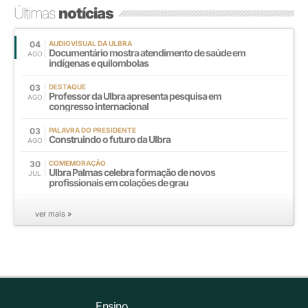
Últimas
notícias
04
AUDIOVISUAL DA ULBRA
Documentário mostra atendimento de saúde em
AGO
indígenas e quilombolas
03
DESTAQUE
Professor da Ulbra apresenta pesquisa em
AGO
congresso internacional
03
PALAVRA DO PRESIDENTE
Construindo o futuro da Ulbra
AGO
30
COMEMORAÇÃO
Ulbra Palmas celebra formação de novos
JUL
profissionais em colações de grau
ver mais »
Ensino