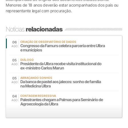
Menores de 18 anos deverão estar acompanhados dos pais ou
representante legal com procuração.
Notícias
relacionadas
06
CRIAÇÃO DE OBSERVATÓRIO DE DADOS
Congresso da Famurs celebra parceria entre Ulbra
AGO
e municípios
05
DIÁLOGO
Presidente da Ulbra recebe visita institucional do
AGO
ex-ministro Carlos Marun
05
ABRAÇANDO SONHOS
Da banca de pastel aos jalecos: sonho de família
AGO
na Medicina Ulbra
04
CONTAGEM REGRESSIVA
Palestrantes chegam a Palmas para Seminário de
AGO
Agroecologia da Ulbra