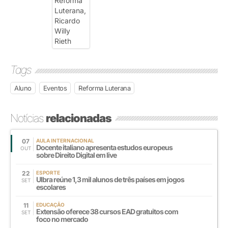
Tags
Aluno
Eventos
Reforma Luterana
Notícias
relacionadas
07
AULA INTERNACIONAL
Docente italiano apresenta estudos europeus
OUT
sobre Direito Digital em live
22
ESPORTE
Ulbra reúne 1,3 mil alunos de três países em jogos
SET
escolares
11
EDUCAÇÃO
Extensão oferece 38 cursos EAD gratuitos com
SET
foco no mercado