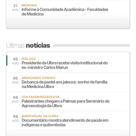
21
MEDICINA
Informe à Comunidade Acadêmica - Faculdades
AGO
de Medicina
Últimas
notícias
05
DIÁLOGO
Presidente da Ulbra recebe visita institucional do
AGO
ex-ministro Carlos Marun
05
ABRAÇANDO SONHOS
Da banca de pastel aos jalecos: sonho de família
AGO
na Medicina Ulbra
04
CONTAGEM REGRESSIVA
Palestrantes chegam a Palmas para Seminário de
AGO
Agroecologia da Ulbra
04
AUDIOVISUAL DA ULBRA
Documentário mostra atendimento de saúde em
AGO
indígenas e quilombolas