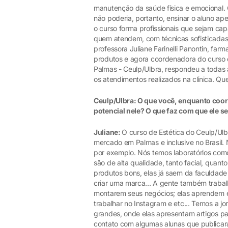
manutenção da saúde física e emocional. 
não poderia, portanto, ensinar o aluno ap
o curso forma profissionais que sejam c
quem atendem, com técnicas sofisticadas
professora Juliane Farinelli Panontin, f
produtos e agora coordenadora do curso d
Palmas - Ceulp/Ulbra, respondeu a todas 
os atendimentos realizados na clínica. Que
Ceulp/Ulbra: O que você, enquanto coor
potencial nele? O que faz com que ele s
Juliane:
O curso de Estética do Ceulp/Ulbr
mercado em Palmas e inclusive no Brasil. 
por exemplo. Nós temos laboratórios com
são de alta qualidade, tanto facial, quan
produtos bons, elas já saem da faculda
criar uma marca... A gente também traba
montarem seus negócios; elas aprendem em
trabalhar no Instagram e etc... Temos a j
grandes, onde elas apresentam artigos par
contato com algumas alunas que publicara