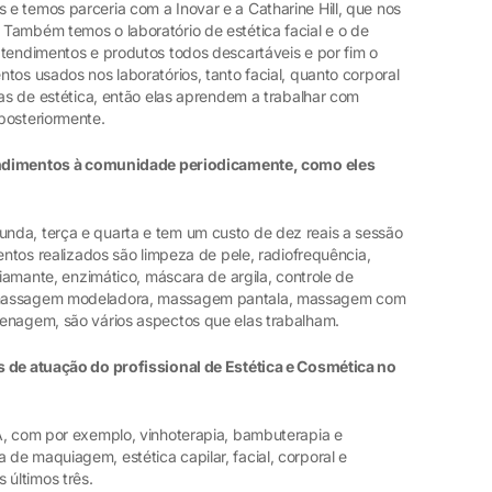
e temos parceria com a Inovar e a Catharine Hill, que nos
Também temos o laboratório de estética facial e o de
atendimentos e produtos todos descartáveis e por fim o
tos usados nos laboratórios, tanto facial, quanto corporal
cas de estética, então elas aprendem a trabalhar com
posteriormente.
atendimentos à comunidade periodicamente, como eles
da, terça e quarta e tem um custo de dez reais a sessão
entos realizados são limpeza de pele, radiofrequência,
diamante, enzimático, máscara de argila, controle de
 massagem modeladora, massagem pantala, massagem com
enagem, são vários aspectos que elas trabalham.
s de atuação do profissional de Estética e Cosmética no
A, com por exemplo, vinhoterapia, bambuterapia e
de maquiagem, estética capilar, facial, corporal e
 últimos três.