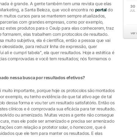
Jornada é grande. A gente também tem uma revista que elas
30
 Marketing, a Santa Beleza, que você encontra no
portal
do
JUL
m muitos cursos para se manterem sempre atualizados,
e parcerias com grandes empresas, como por exemplo,
az estes produtos para o Ceulp para elas conhecerem, traz
ver
se formarem, elas trabalhem com protocolos de resultado.
a muito subjetiva, ela é científica, então a pessoa que vai
e oleosidade, para reduzir linha de expressão, quer
i ali e cumpri tabela", ela quer resultados. Hoje a estética é
ncias comprovadas e você tem resultados; nós formamos o
lhado nessa busca por resultados efetivos?
foi muito importante, porque hoje os protocolos são montados
por exemplo, eu tenho evidência de que tal ativo age de tal
lo dessa forma e vou ter um resultado satisfatório. Então os
tes clínicos e é comprovada sua eficácia para ter resultado.
resolvido ou amenizado. Muitas vezes a gente não consegue
 cura, mas ele pode ser amenizado e precisa ser amenizado
tações com relação a protetor solar, o
homecare
, que é
cuidados que ele tem para manter os resultados. E elas