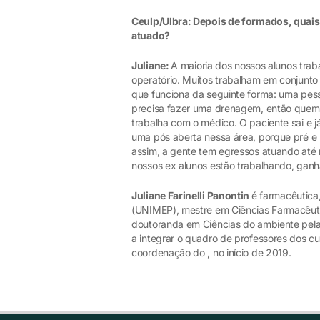
Ceulp/Ulbra: Depois de formados, quais 
atuado?
Juliane:
A maioria dos nossos alunos traba
operatório. Muitos trabalham em conjunto 
que funciona da seguinte forma: uma pesso
precisa fazer uma drenagem, então quem f
trabalha com o médico. O paciente sai e j
uma pós aberta nessa área, porque pré e
assim, a gente tem egressos atuando até n
nossos ex alunos estão trabalhando, ganh
Juliane Farinelli Panontin
é farmacêutica
(UNIMEP), mestre em Ciências Farmacêuti
doutoranda em Ciências do ambiente pela
a integrar o quadro de professores dos cu
coordenação do , no início de 2019.