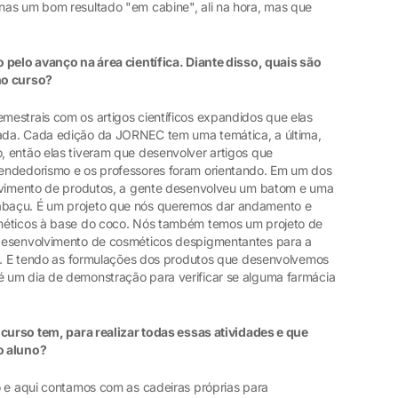
nas um bom resultado "em cabine", ali na hora, mas que
 pelo avanço na área científica. Diante disso, quais são
no curso?
estrais com os artigos científicos expandidos que elas
ada. Cada edição da JORNEC tem uma temática, a última,
 então elas tiveram que desenvolver artigos que
endedorismo e os professores foram orientando. Em um dos
olvimento de produtos, a gente desenvolveu um batom e uma
baçu. É um projeto que nós queremos dar andamento e
méticos à base do coco. Nós também temos um projeto de
desenvolvimento de cosméticos despigmentantes para a
do. E tendo as formulações dos produtos que desenvolvemos
 um dia de demonstração para verificar se alguma farmácia
 curso tem, para realizar todas essas atividades e que
o aluno?
o e aqui contamos com as cadeiras próprias para