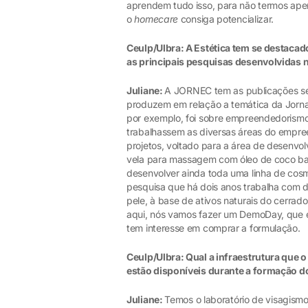
aprendem tudo isso, para não termos ape
o
homecare
consiga potencializar.
Ceulp/Ulbra: A Estética tem se destacado
as principais pesquisas desenvolvidas 
Juliane:
A JORNEC tem as publicações sem
produzem em relação a temática da Jorn
por exemplo, foi sobre empreendedorismo,
trabalhassem as diversas áreas do empre
projetos, voltado para a área de desenv
vela para massagem com óleo de coco ba
desenvolver ainda toda uma linha de cos
pesquisa que há dois anos trabalha com 
pele, à base de ativos naturais do cerra
aqui, nós vamos fazer um DemoDay, que é
tem interesse em comprar a formulação.
Ceulp/Ulbra: Qual a infraestrutura que o
estão disponíveis durante a formação d
Juliane:
Temos o laboratório de visagism