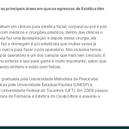
as principais áreas em que os egressos de Estética têm
lham em clínicas para estética facial, corporal ou pré e pós
com médicos e cirurgiões plásticos, dentro das clínicas o
a faz uma lipoaspiração e depois dessa cirurgia, ela
az a drenagem é a/o esteticista que muitas vezes já
á marca para fazer o pós operatório. Nós inclusive temos
 pós operatório é um dos campos que mais tem crescido. E
o exterior e isso para gente é muito importante, saber que
ando dinheiro e estão bem felizes.
, graduada pela Universidade Metodista de Piracicaba
cas pela Universidade Estadual Paulista (UNESP) e
 Universidade Federal do Tocantins (UFT). Em 2009 passou
rsos de Farmácia e Estética do Ceulp/Ulbra e assumiu a