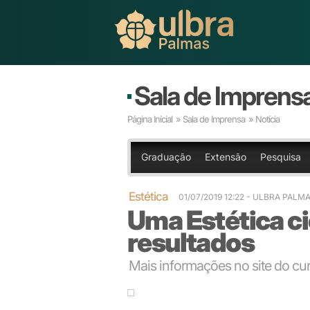
Sala de Imprens
Página Inicial
»
Sala de Imprensa
» Notícia
Graduação
Extensão
Pesquisa
Estética
01/07/2019 12:22
- ULBRA PALM
Uma Estética ci
resultados
Mais informações no site do cu