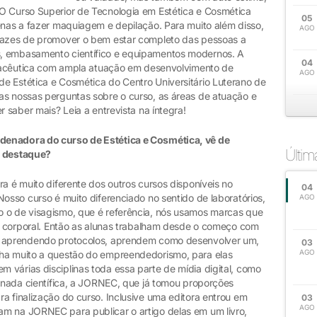
O Curso Superior de Tecnologia em Estética e Cosmética
05
enas a fazer maquiagem e depilação. Para muito além disso,
AGO
apazes de promover o bem estar completo das pessoas a
, embasamento científico e equipamentos modernos. A
04
armacêutica com ampla atuação em desenvolvimento de
AGO
e Estética e Cosmética do Centro Universitário Luterano de
as nossas perguntas sobre o curso, as áreas de atuação e
r saber mais? Leia a entrevista na íntegra!
denadora do curso de Estética e Cosmética, vê de
Últi
e destaque?
a é muito diferente dos outros cursos disponíveis no
04
Nosso curso é muito diferenciado no sentido de laboratórios,
AGO
o o de visagismo, que é referência, nós usamos marcas que
to corporal. Então as alunas trabalham desde o começo com
de aprendendo protocolos, aprendem como desenvolver um,
03
AGO
lha muito a questão do empreendedorismo, para elas
 várias disciplinas toda essa parte de mídia digital, como
ornada científica, a JORNEC, que já tomou proporções
a finalização do curso. Inclusive uma editora entrou em
03
AGO
m na JORNEC para publicar o artigo delas em um livro,