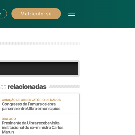
Matricule-se
o
ias
relacionadas
CRIAÇÃO DE OBSERVATÓRIO DE DADOS
Congresso da Famurs celebra
parceria entre Ulbra e municípios
DIÁLOGO
Presidente da Ulbra recebe visita
institucional do ex-ministro Carlos
Marun