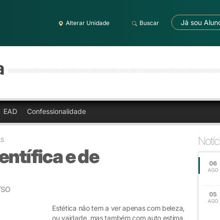
Já sou Alun
Alterar Unidade
Buscar
a
EAD
Confessionalidade
Notíc
AS
entífica e de
06
AGO
rso
05
AGO
Estética não tem a ver apenas com beleza,
ou vaidade, mas também com auto estima,