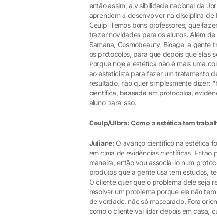
então assim, a visibilidade nacional da 
aprendem a desenvolver na disciplina de
Ceulp. Temos bons professores, que faze
trazer novidades para os alunos. Além d
Samana, Cosmobeauty, Bioage, a gente tr
os protocolos, para que depois que elas 
Porque hoje a estética não é mais uma cois
ao esteticista para fazer um tratamento d
resultado, não quer simplesmente dizer: "fu
científica, baseada em protocolos, evidê
aluno para isso.
Ceulp/Ulbra: Como a estética tem traba
Juliane:
O avanço científico na estética 
em cima de evidências científicas. Então 
maneira, então vou associá-lo num protoco
produtos que a gente usa tem estudos, tes
O cliente quer que o problema dele seja 
resolver um problema porque ele não tem
de verdade, não só mascarado. Fora orien
como o cliente vai lidar depois em casa, 