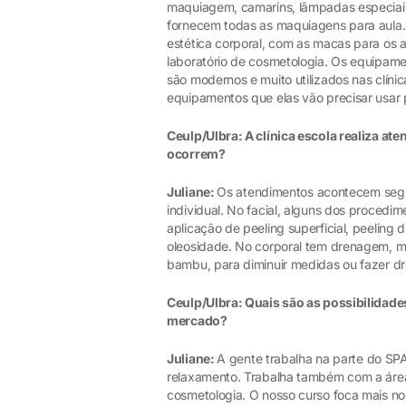
maquiagem, camarins, lâmpadas especiais 
fornecem todas as maquiagens para aula. 
estética corporal, com as macas para os 
laboratório de cosmetologia. Os equipamen
são modernos e muito utilizados nas clíni
equipamentos que elas vão precisar usar 
Ceulp/Ulbra: A clínica escola realiza 
ocorrem?
Juliane:
Os atendimentos acontecem segun
individual. No facial, alguns dos procedim
aplicação de peeling superficial, peeling 
oleosidade. No corporal tem drenagem,
bambu, para diminuir medidas ou fazer dr
Ceulp/Ulbra: Quais são as possibilidade
mercado?
Juliane:
A gente trabalha na parte do SP
relaxamento. Trabalha também com a área 
cosmetologia. O nosso curso foca mais nos