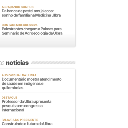
ABRAÇANDO SONHOS
Da banca de pastel aos jalecos:
sonho de família na Medicina Ulbra
CONTAGEM REGRESSIVA
Palestrantes chegam a Palmas para
Seminário de Agroecologia da Ulbra
mas
notícias
AUDIOVISUAL DA ULBRA
Documentário mostra atendimento
de saúde em indígenas e
quilombolas
DESTAQUE
Professor da Ulbra apresenta
pesquisa em congresso
internacional
PALAVRA DO PRESIDENTE
Construindo o futuro da Ulbra