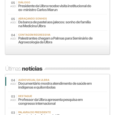
05
DIÁLOGO
Presidente da Ulbra recebe visita institucional do
AGO
ex-ministro Carlos Marun
05
ABRAÇANDO SONHOS
Da banca de pastel aos jalecos: sonho de família
AGO
na Medicina Ulbra
04
CONTAGEM REGRESSIVA
Palestrantes chegam a Palmas para Seminário de
AGO
Agroecologia da Ulbra
Últimas
notícias
04
AUDIOVISUAL DA ULBRA
Documentário mostra atendimento de saúde em
AGO
indígenas e quilombolas
03
DESTAQUE
Professor da Ulbra apresenta pesquisa em
AGO
congresso internacional
03
PALAVRA DO PRESIDENTE