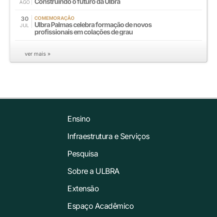
Construindo o futuro da Ulbra
AGO
30
COMEMORAÇÃO
Ulbra Palmas celebra formação de novos
JUL
profissionais em colações de grau
ver mais »
Ensino
Infraestrutura e Serviços
Pesquisa
Sobre a ULBRA
Extensão
Espaço Acadêmico