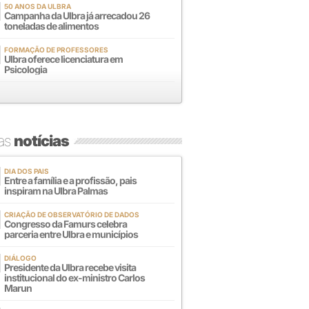
50 ANOS DA ULBRA
Campanha da Ulbra já arrecadou 26
toneladas de alimentos
FORMAÇÃO DE PROFESSORES
Ulbra oferece licenciatura em
Psicologia
mas
notícias
DIA DOS PAIS
Entre a família e a profissão, pais
inspiram na Ulbra Palmas
CRIAÇÃO DE OBSERVATÓRIO DE DADOS
Congresso da Famurs celebra
parceria entre Ulbra e municípios
DIÁLOGO
Presidente da Ulbra recebe visita
institucional do ex-ministro Carlos
Marun