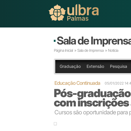
Sala de Imprens
Página Inicial
»
Sala de Imprensa
» Notícia
Graduação
Extensão
Pesquisa
Educação Continuada
05/01/2022 14:
Pós-graduação 
com inscrições
Cursos são oportunidade para p