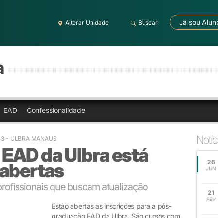
Já sou Alun
Alterar Unidade
Buscar
a
EAD
Confessionalidade
Notíc
43
- ULBRA MANAUS
EAD da Ulbra está
26
 abertas
JUN
rofissionais que buscam atualização
21
FEV
Estão abertas as inscrições para a pós-
graduação EAD da Ulbra. São cursos com