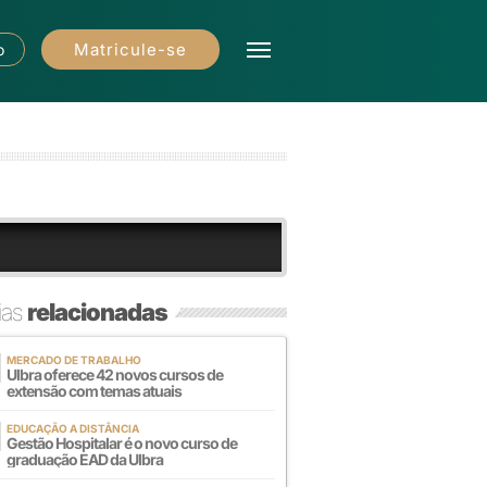
Matricule-se
o
ias
relacionadas
MERCADO DE TRABALHO
Ulbra oferece 42 novos cursos de
extensão com temas atuais
EDUCAÇÃO A DISTÂNCIA
Gestão Hospitalar é o novo curso de
graduação EAD da Ulbra