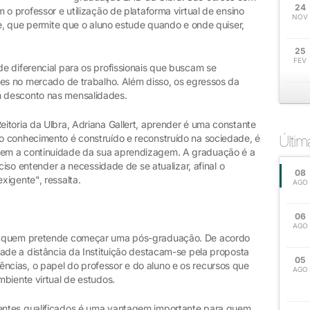
24
 o professor e utilização de plataforma virtual de ensino
NOV
le, que permite que o aluno estude quando e onde quiser,
25
FEV
e diferencial para os profissionais que buscam se
des no mercado de trabalho. Além disso, os egressos da
 desconto nas mensalidades.
itoria da Ulbra, Adriana Gallert, aprender é uma constante
 conhecimento é construído e reconstruído na sociedade, é
Últi
em a continuidade da sua aprendizagem. A graduação é a
ciso entender a necessidade de se atualizar, afinal o
08
xigente", ressalta.
AGO
06
AGO
a quem pretende começar uma pós-graduação. De acordo
ade a distância da Instituição destacam-se pela proposta
05
cias, o papel do professor e do aluno e os recursos que
AGO
biente virtual de estudos.
entes qualificados é uma vantagem importante para quem