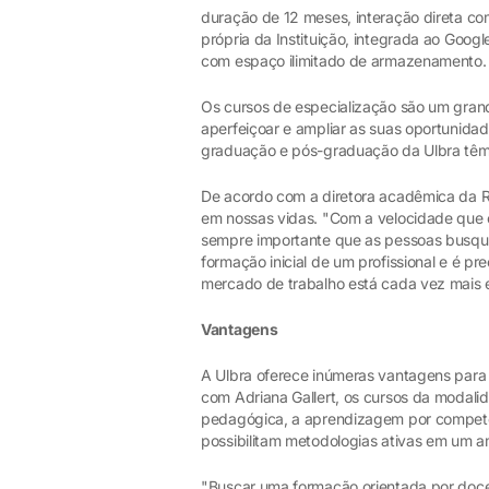
duração de 12 meses, interação direta com
própria da Instituição, integrada ao Goog
com espaço ilimitado de armazenamento.
Os cursos de especialização são um grand
aperfeiçoar e ampliar as suas oportunida
graduação e pós-graduação da Ulbra têm
De acordo com a diretora acadêmica da Re
em nossas vidas. "Com a velocidade que o
sempre importante que as pessoas busqu
formação inicial de um profissional e é pre
mercado de trabalho está cada vez mais e
Vantagens
A Ulbra oferece inúmeras vantagens par
com Adriana Gallert, os cursos da modalid
pedagógica, a aprendizagem por competên
possibilitam metodologias ativas em um am
"Buscar uma formação orientada por doc