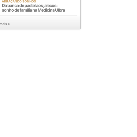
ABRAÇANDO SONHOS
Da banca de pastel aos jalecos:
sonho de família na Medicina Ulbra
 mais »