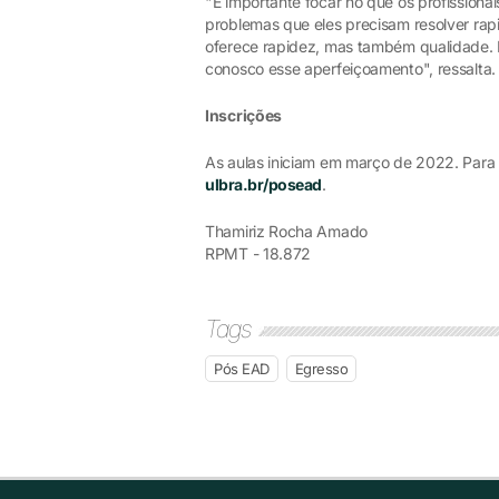
"É importante focar no que os profissiona
problemas que eles precisam resolver rap
oferece rapidez, mas também qualidade. 
conosco esse aperfeiçoamento", ressalta.
Inscrições
As aulas iniciam em março de 2022. Para 
ulbra.br/posead
.
Thamiriz Rocha Amado
RPMT - 18.872
Tags
Pós EAD
Egresso