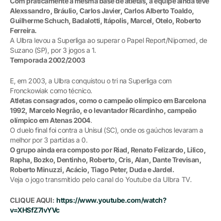
Com praticamente a mesma base de atletas, a equipe ainda teve
Alexssandro, Bráulio, Carlos Javier, Carlos Alberto Toaldo,
Guilherme Schuch, Badalotti, Itápolis, Marcel, Otelo, Roberto
Ferreira.
A Ulbra levou a Superliga ao superar o Papel Report/Nipomed, de
Suzano (SP), por 3 jogos a 1.
Temporada 2002/2003
E, em 2003, a Ulbra conquistou o tri na Superliga com
Fronckowiak como técnico.
Atletas consagrados, como o campeão olímpico em Barcelona
1992,
Marcelo Negrão, e o levantador Ricardinho, campeão
olímpico em Atenas 2004
.
O duelo final foi contra a Unisul (SC), onde os gaúchos levaram a
melhor por 3 partidas a 0.
O grupo ainda era composto por Riad, Renato Felizardo, Lilico,
Rapha, Bozko, Dentinho, Roberto, Cris, Alan, Dante Trevisan,
Roberto Minuzzi, Acácio, Tiago Peter, Duda e Jardel.
Veja o jogo transmitido pelo canal do Youtube da Ulbra TV.
CLIQUE AQUI:
https://www.youtube.com/watch?
v=XHSfZ7lvYVc