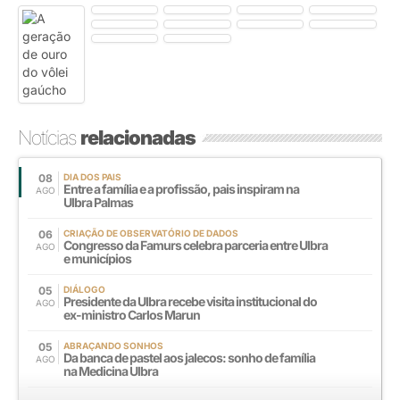
Notícias
relacionadas
08
DIA DOS PAIS
Entre a família e a profissão, pais inspiram na
AGO
Ulbra Palmas
06
CRIAÇÃO DE OBSERVATÓRIO DE DADOS
Congresso da Famurs celebra parceria entre Ulbra
AGO
e municípios
05
DIÁLOGO
Presidente da Ulbra recebe visita institucional do
AGO
ex-ministro Carlos Marun
05
ABRAÇANDO SONHOS
Da banca de pastel aos jalecos: sonho de família
AGO
na Medicina Ulbra