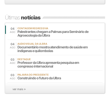
Últimas
notícias
04
CONTAGEM REGRESSIVA
Palestrantes chegam a Palmas para Seminário de
AGO
Agroecologia da Ulbra
04
AUDIOVISUAL DA ULBRA
Documentário mostra atendimento de saúde em
AGO
indígenas e quilombolas
03
DESTAQUE
Professor da Ulbra apresenta pesquisa em
AGO
congresso internacional
03
PALAVRA DO PRESIDENTE
Construindo o futuro da Ulbra
AGO
ver mais »