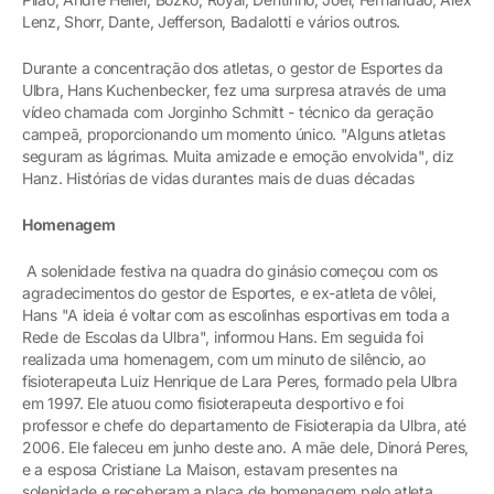
Lenz, Shorr, Dante, Jefferson, Badalotti e vários outros.
Durante a concentração dos atletas, o gestor de Esportes da
Ulbra, Hans Kuchenbecker, fez uma surpresa através de uma
vídeo chamada com Jorginho Schmitt - técnico da geração
campeã, proporcionando um momento único. "Alguns atletas
seguram as lágrimas. Muita amizade e emoção envolvida", diz
Hanz. Histórias de vidas durantes mais de duas décadas
Homenagem
A solenidade festiva na quadra do ginásio começou com os
agradecimentos do gestor de Esportes, e ex-atleta de vôlei,
Hans "A ideia é voltar com as escolinhas esportivas em toda a
Rede de Escolas da Ulbra", informou Hans. Em seguida foi
realizada uma homenagem, com um minuto de silêncio, ao
fisioterapeuta Luiz Henrique de Lara Peres, formado pela Ulbra
em 1997. Ele atuou como fisioterapeuta desportivo e foi
professor e chefe do departamento de Fisioterapia da Ulbra, até
2006. Ele faleceu em junho deste ano. A mãe dele, Dinorá Peres,
e a esposa Cristiane La Maison, estavam presentes na
solenidade e receberam a placa de homenagem pelo atleta