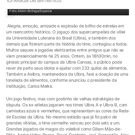
A geração de ouro do vôlei gaúcho
Foto: Aldrin Bottega/Especial
Alegria, emoção, amizade e explosão de brilho de estrelas em
um reencontro histórico. O jogaço dos supercampeões de vôlei
da Universidade Luterana do Brasil (Ulbra), e também dos
demais que fizeram parte da história do time, contagiou a todos.
Muitos saques e jogadas eletrizantes entre amigos que não se
viam presencialmente há 25 anos. Ontem, às 18h30min, no
ginásio principal do campus da Ulbra Canoas, o público pode
rever de perto seus ídolos e ajudar com 233 quilos de alimentos.
Também a Aelbra, mantenedora da Ulbra, fará a doação de uma
tonelada de alimentos, conforme anunciou o presidente da
Instituição, Carlos Melke.
Um jogo festivo, mas com gostinho de velhas estratégias de
disputa. Os ex-atletas jogaram nos times Ulbra A e Ulbra B, com
camisetas azuis e vermelhas, que representam as cores da Rede
de Escolas da Ulbra. No mesmo estádio que já foi palco de
grandes vitórias, o time vermelho venceu por dois sets a um.
Grandes jogados de magos do voleibol como Gilson Mão-de-
Pilão, André Heller, Bozko, Royal, Dentinho, Joel, Fernandão, Alex