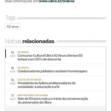
Mais informações em:
www.ulbra.br/50anos
Tags
50 anos
Notícias
relacionadas
19
50 ANOS
Concurso Cultural Ulbra 50 Anos oferece 50
AGO
bolsas com 50% de desconto
16
50 ANOS
Colaboradores jubilados recebem homenagem
AGO
16
CULTO DE 50 ANOS
Presidente da Aelbra enaltece pilares da
AGO
sociedade: a educação e a fé
17
ANIVERSÁRIO DA ULBRA
Selo de 50 anos marca o início da comemoração
AGO
do aniversário da Ulbra