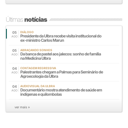
Últimas
notícias
05
DIÁLOGO
Presidente da Ulbra recebe visita institucional do
AGO
ex-ministro Carlos Marun
05
ABRAÇANDO SONHOS
Da banca de pastel aos jalecos: sonho de família
AGO
na Medicina Ulbra
04
CONTAGEM REGRESSIVA
Palestrantes chegam a Palmas para Seminário de
AGO
Agroecologia da Ulbra
04
AUDIOVISUAL DA ULBRA
Documentário mostra atendimento de saúde em
AGO
indígenas e quilombolas
ver mais »