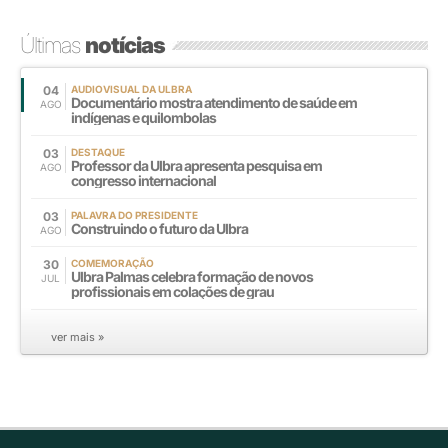
Últimas
notícias
04
AUDIOVISUAL DA ULBRA
Documentário mostra atendimento de saúde em
AGO
indígenas e quilombolas
03
DESTAQUE
Professor da Ulbra apresenta pesquisa em
AGO
congresso internacional
03
PALAVRA DO PRESIDENTE
Construindo o futuro da Ulbra
AGO
30
COMEMORAÇÃO
Ulbra Palmas celebra formação de novos
JUL
profissionais em colações de grau
ver mais »