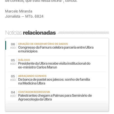
de conflitos, que trato nessa oficina'', conclui.
Marcelo Miranda
Jornalista -- MTb. 6824
Notícias
relacionadas
06
CRIAÇÃO DE OBSERVATÓRIO DE DADOS
Congresso da Famurs celebra parceria entre Ulbra
AGO
e municípios
05
DIÁLOGO
Presidente da Ulbra recebe visita institucional do
AGO
ex-ministro Carlos Marun
05
ABRAÇANDO SONHOS
Da banca de pastel aos jalecos: sonho de família
AGO
na Medicina Ulbra
04
CONTAGEM REGRESSIVA
Palestrantes chegam a Palmas para Seminário de
AGO
Agroecologia da Ulbra