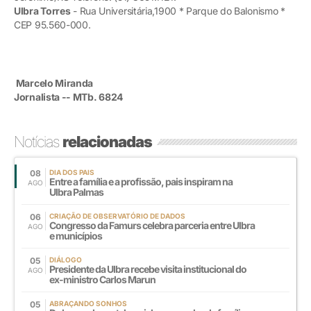
Ulbra Torres
- Rua Universitária,1900 * Parque do Balonismo *
CEP 95.560-000.
Marcelo Miranda
Jornalista -- MTb. 6824
Notícias
relacionadas
08
DIA DOS PAIS
Entre a família e a profissão, pais inspiram na
AGO
Ulbra Palmas
06
CRIAÇÃO DE OBSERVATÓRIO DE DADOS
Congresso da Famurs celebra parceria entre Ulbra
AGO
e municípios
05
DIÁLOGO
Presidente da Ulbra recebe visita institucional do
AGO
ex-ministro Carlos Marun
05
ABRAÇANDO SONHOS