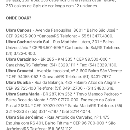
250 caixas de lápis de cor longa com 12 unidades.
ONDE DOAR?
Ulbra Canoas
- Avenida Farroupilha, 8001 * Bairro São José *
CEP 92425-900 *Canoas/RS Telefone: + 55 51 3477.4000.
Ulbra Cachoeira do Sul
- Rua Martinho Lutero, 301 * Bairro
Universitário * CEP96.501-595 * Cachoeira do Sul/RS Telefone:
(51) 3722-0400.
Ulbra Carazinho
- BR 285 - KM 335 * CEP 99.500-000 *
Carazinho/RS Telefone: (54) 3329.1111 * Fax: (54) 3329.1130.
Ulbra Gravataí
- Avenida Itacolomi, nº 3.600 Bairro São Vicente
* CEP 94.155-052 * Gravataí/RS Telefone: (51) 3431-7677.
Ulbra Guaíba
- Rua da Balança, 482 - Bairro Altos da Alegria -
CEP 92 725-100 Telefone: (51) 3491.2706 - (51) 3480.1618.
Ulbra Santa Maria
- BR 287, Km 252 * Trevo Maneco Pedroso *
Bairro Boca do Monte * CEP 97170-000. Endereço da Caixa
Postal 21834 * CEP 97020-970 * Santa Maria/RS Telefone: (55)
3214-2333 / (55) 3214-2187 / (55) 3214-1044.
Ulbra São Jerônimo
- Rua Antônio de Carvalho, nº 1.475
Esquina com RS 401, Bairro Fátima * CEP 96.700-000 * São
Jerônimo/RS Telefone: (51) 3651.1121.