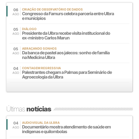
06
CRIAÇÃO DE OBSERVATÓRIO DE DADOS
Congresso da Famurs celebra parceria entre Ulbra
AGO
e municípios
05
DIÁLOGO
Presidente da Ulbra recebe visita institucional do
AGO
ex-ministro Carlos Marun
05
ABRAÇANDO SONHOS
Da banca de pastel aos jalecos: sonho de família
AGO
na Medicina Ulbra
04
CONTAGEM REGRESSIVA
Palestrantes chegam a Palmas para Seminário de
AGO
Agroecologia da Ulbra
Últimas
notícias
04
AUDIOVISUAL DA ULBRA
Documentário mostra atendimento de saúde em
AGO
indígenas e quilombolas