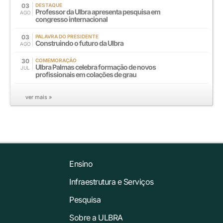
03
DESTAQUE
Professor da Ulbra apresenta pesquisa em
AGO
congresso internacional
03
PALAVRA DO PRESIDENTE
Construindo o futuro da Ulbra
AGO
30
COMEMORAÇÃO
Ulbra Palmas celebra formação de novos
JUL
profissionais em colações de grau
ver mais »
Ensino
Infraestrutura e Serviços
Pesquisa
Sobre a ULBRA