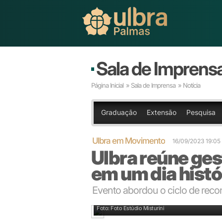
Sala de Imprens
Página Inicial
»
Sala de Imprensa
» Notícia
Graduação
Extensão
Pesquisa
Ulbra em Movimento
16/09/2023 19:05
Ulbra reúne ges
em um dia histó
Evento abordou o ciclo de reco
Palestrantes, dirigentes e público convidado encer
Foto: Foto Estúdio Misturini