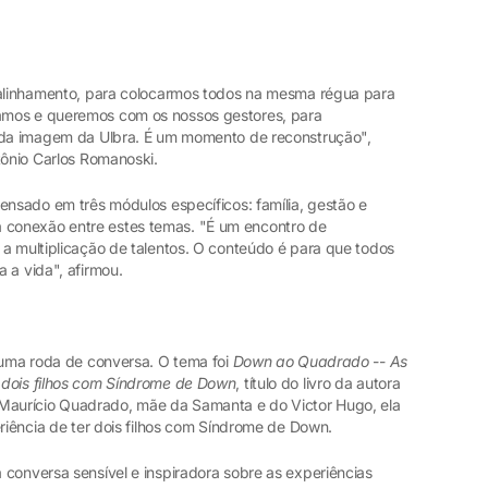
 alinhamento, para colocarmos todos na mesma régua para
amos e queremos com os nossos gestores, para
o da imagem da Ulbra. É um momento de reconstrução",
ntônio Carlos Romanoski.
ensado em três módulos específicos: família, gestão e
conexão entre estes temas. "É um encontro de
 a multiplicação de talentos. O conteúdo é para que todos
 a vida", afirmou.
a uma roda de conversa. O tema foi
Down ao Quadrado
--
As
 dois filhos com Síndrome de Down
, título do livro da autora
aurício Quadrado, mãe da Samanta e do Victor Hugo, ela
eriência de ter dois filhos com Síndrome de Down.
 conversa sensível e inspiradora sobre as experiências