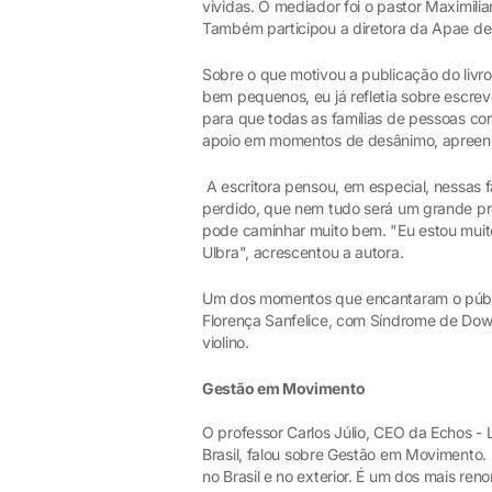
vividas. O mediador foi o pastor Maximili
Também participou a diretora da Apae de E
Sobre o que motivou a publicação do livr
bem pequenos, eu já refletia sobre escreve
para que todas as famílias de pessoas co
apoio em momentos de desânimo, apreensã
A escritora pensou, em especial, nessas 
perdido, que nem tudo será um grande pr
pode caminhar muito bem. "Eu estou muito
Ulbra", acrescentou a autora.
Um dos momentos que encantaram o público
Florença Sanfelice, com Síndrome de D
violino.
Gestão em Movimento
O professor Carlos Júlio, CEO da Echos -
Brasil, falou sobre Gestão em Movimento. 
no Brasil e no exterior. É um dos mais re