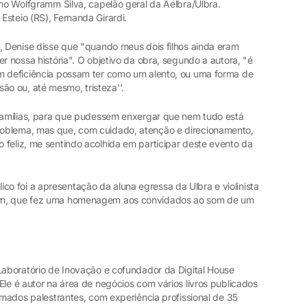
ano Wolfgramm Silva, capelão geral da Aelbra/Ulbra.
steio (RS), Fernanda Girardi.
o, Denise disse que "quando meus dois filhos ainda eram
r nossa história". O objetivo da obra, segundo a autora, "é
m deficiência possam ter como um alento, ou uma forma de
o ou, até mesmo, tristeza''.
famílias, para que pudessem enxergar que nem tudo está
oblema, mas que, com cuidado, atenção e direcionamento,
 feliz, me sentindo acolhida em participar deste evento da
 foi a apresentação da aluna egressa da Ulbra e violinista
own, que fez uma homenagem aos convidados ao som de um
 Laboratório de Inovação e cofundador da Digital House
Ele é autor na área de negócios com vários livros publicados
nomados palestrantes, com experiência profissional de 35