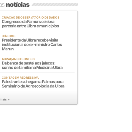
mas
notícias
CRIAÇÃO DE OBSERVATÓRIO DE DADOS
Congresso da Famurs celebra
parceria entre Ulbra e municípios
DIÁLOGO
Presidente da Ulbra recebe visita
institucional do ex-ministro Carlos
Marun
ABRAÇANDO SONHOS
Da banca de pastel aos jalecos:
sonho de família na Medicina Ulbra
CONTAGEM REGRESSIVA
Palestrantes chegam a Palmas para
Seminário de Agroecologia da Ulbra
 mais »