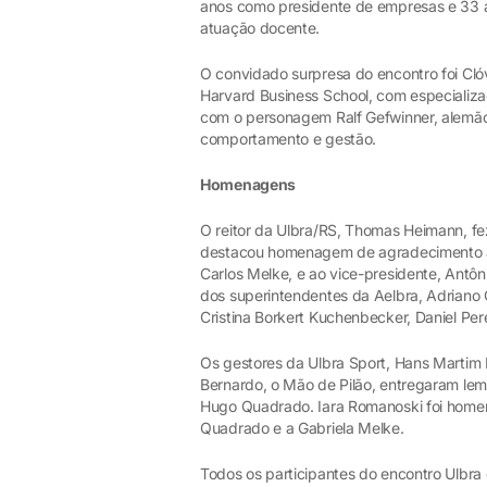
anos como presidente de empresas e 33 a
atuação docente.
O convidado surpresa do encontro foi Cló
Harvard Business School, com especializa
com o personagem Ralf Gefwinner, alemão
comportamento e gestão.
Homenagens
O reitor da Ulbra/RS, Thomas Heimann, f
destacou homenagem de agradecimento ao
Carlos Melke, e ao vice-presidente, Ant
dos superintendentes da Aelbra, Adriano C
Cristina Borkert Kuchenbecker, Daniel Per
Os gestores da Ulbra Sport, Hans Martim 
Bernardo, o Mão de Pilão, entregaram le
Hugo Quadrado. Iara Romanoski foi hom
Quadrado e a Gabriela Melke.
Todos os participantes do encontro Ulbr