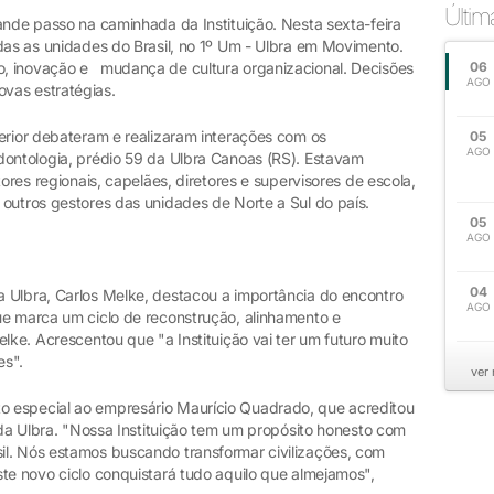
Últi
ande passo na caminhada da Instituição. Nesta sexta-feira
das as unidades do Brasil, no 1º Um - Ulbra em Movimento.
, inovação e mudança de cultura organizacional. Decisões
06
AGO
vas estratégias.
erior debateram e realizaram interações com os
05
AGO
dontologia, prédio 59 da Ulbra Canoas (RS). Estavam
tores regionais, capelães, diretores e supervisores de escola,
 outros gestores das unidades de Norte a Sul do país.
05
AGO
04
 Ulbra, Carlos Melke, destacou a importância do encontro
AGO
ue marca um ciclo de reconstrução, alinhamento e
lke. Acrescentou que "a Instituição vai ter um futuro muito
es".
ver
 especial ao empresário Maurício Quadrado, que acreditou
o da Ulbra. "Nossa Instituição tem um propósito honesto com
l. Nós estamos buscando transformar civilizações, com
te novo ciclo conquistará tudo aquilo que almejamos",