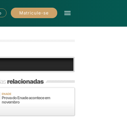
Matricule-se
o
ias
relacionadas
ENADE
Prova do Enade acontece em
novembro