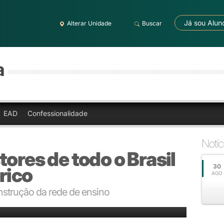
Já sou Alun
Alterar Unidade
Buscar
a
EAD
Confessionalidade
Notíc
tores de todo o Brasil
30
rico
AGO
nstrução da rede de ensino
raram evento comemorando a nova etapa de gestão da Ulbra