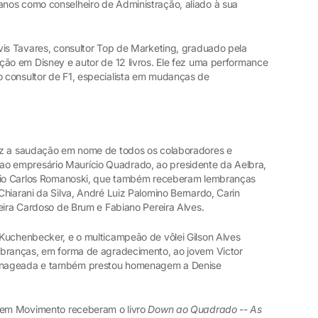
nos como conselheiro de Administração, aliado à sua
vis Tavares, consultor Top de Marketing, graduado pela
ção em Disney e autor de 12 livros. Ele fez uma performance
 consultor de F1, especialista em mudanças de
ez a saudação em nome de todos os colaboradores e
 empresário Maurício Quadrado, ao presidente da Aelbra,
ônio Carlos Romanoski, que também receberam lembranças
hiarani da Silva, André Luiz Palomino Bernardo, Carin
eira Cardoso de Brum e Fabiano Pereira Alves.
Kuchenbecker, e o multicampeão de vôlei Gilson Alves
mbranças, em forma de agradecimento, ao jovem Victor
enageada e também prestou homenagem a Denise
a em Movimento receberam o livro
Down ao Quadrado
--
As