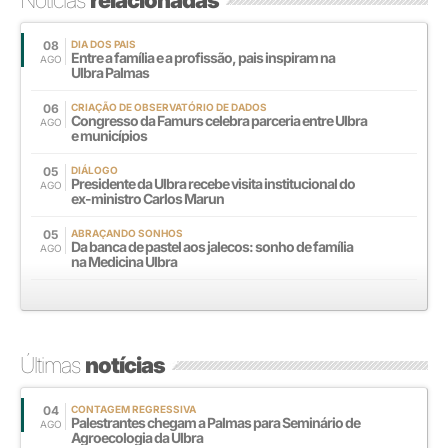
08
DIA DOS PAIS
Entre a família e a profissão, pais inspiram na
AGO
Ulbra Palmas
06
CRIAÇÃO DE OBSERVATÓRIO DE DADOS
Congresso da Famurs celebra parceria entre Ulbra
AGO
e municípios
05
DIÁLOGO
Presidente da Ulbra recebe visita institucional do
AGO
ex-ministro Carlos Marun
05
ABRAÇANDO SONHOS
Da banca de pastel aos jalecos: sonho de família
AGO
na Medicina Ulbra
Últimas
notícias
04
CONTAGEM REGRESSIVA
Palestrantes chegam a Palmas para Seminário de
AGO
Agroecologia da Ulbra