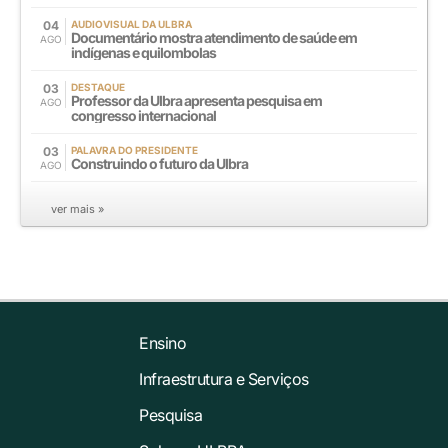
04
AUDIOVISUAL DA ULBRA
Documentário mostra atendimento de saúde em
AGO
indígenas e quilombolas
03
DESTAQUE
Professor da Ulbra apresenta pesquisa em
AGO
congresso internacional
03
PALAVRA DO PRESIDENTE
Construindo o futuro da Ulbra
AGO
ver mais »
Ensino
Infraestrutura e Serviços
Pesquisa