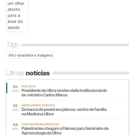
Tags
Afro-brasileira e Indigena
Últimas
notícias
05
DIÁLOGO
Presidente da Ulbra recebe visita institucional do
AGO
ex-ministro Carlos Marun
05
ABRAÇANDO SONHOS
Da banca de pastel aos jalecos: sonho de família
AGO
na Medicina Ulbra
04
CONTAGEM REGRESSIVA
Palestrantes chegam a Palmas para Seminário de
AGO
Agroecologia da Ulbra