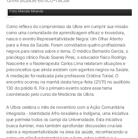
Relatos: um olhar atento para a área da saúde
Foto: Marcelo Miranda
Como reflexo do compromisso da Ulbra em cumprir sua missão
como uma comunidade de aprendizagem eficaz e inovadora,
nasce o evento Representatividade Negra: Um Olhar Atento
para a Área da Saúde. Foram convidados quatro profissionais
negros para relatos sobre o tema. O médico Bernardo Garcia, o
psicólogo clínico Paulo Soares Pires, o educador físico Rodrigo
Nascente e o fisioterapeuta Carlos Lima relataram situações e
preconceitos que ainda existem com agentes negros na Saúde.
A mediação foi realizada pela professora Cristina Tonial. O
encontro ocorreu na manhã desta terça-feira (21/11) no auditório
130 do prédio 6. Foi o primeiro evento sobre esse tema
coordenado pelo curso de Medicina da Ulbra.
A Ulbra celebra o mês de novembro com a Ação Comunitária
Integrada - Identidade Afro-brasileira e Indígena, uma iniciativa
que permeia todos os campi da Universidade. Esta iniciativa
busca iluminar, mas também aprofundar discussões cruciais
sobre a representatividade na área da saúde, reconhecendo-a
como um pilar fundamental para o bem-estar coletivo e a