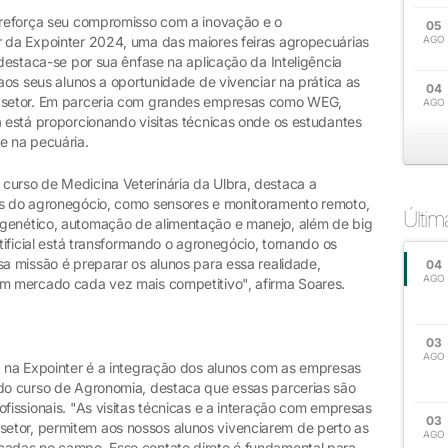
) reforça seu compromisso com a inovação e o
05
r da Expointer 2024, uma das maiores feiras agropecuárias
AGO
 destaca-se por sua ênfase na aplicação da Inteligência
 aos seus alunos a oportunidade de vivenciar na prática as
04
o setor. Em parceria com grandes empresas como WEG,
AGO
a está proporcionando visitas técnicas onde os estudantes
e na pecuária.
curso de Medicina Veterinária da Ulbra, destaca a
es do agronegócio, como sensores e monitoramento remoto,
Últi
 genético, automação de alimentação e manejo, além de big
rtificial está transformando o agronegócio, tornando os
sa missão é preparar os alunos para essa realidade,
04
AGO
um mercado cada vez mais competitivo", afirma Soares.
03
AGO
a na Expointer é a integração dos alunos com as empresas
 do curso de Agronomia, destaca que essas parcerias são
ofissionais. "As visitas técnicas e a interação com empresas
03
etor, permitem aos nossos alunos vivenciarem de perto as
AGO
cadas no campo. Esse contato direto é fundamental para