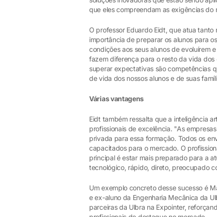
que eles compreendam as exigências do me
O professor Eduardo Eidt, que atua tanto
importância de preparar os alunos para o
condições aos seus alunos de evoluírem e
fazem diferença para o resto da vida dos 
superar expectativas são competências 
de vida dos nossos alunos e de suas famíli
Várias vantagens
Eidt também ressalta que a inteligência ar
profissionais de excelência. "As empresas
privada para essa formação. Todos os envo
capacitados para o mercado. O profission
principal é estar mais preparado para a atu
tecnológico, rápido, direto, preocupado c
Um exemplo concreto desse sucesso é Mar
e ex-aluno da Engenharia Mecânica da Ulb
parceiras da Ulbra na Expointer, reforça
profissionais de destaque no mercado.