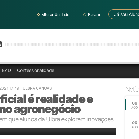
Já sou Alun
Alterar Unidade
Buscar
a
EAD
Confessionalidade
Notíc
/2024 17:49 - ULBRA CANOAS
ficial é realidade e
06
no agronegócio
AGO
em que alunos da Ulbra explorem inovações
05
do futuro
AGO