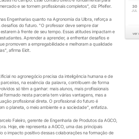
rcado e se tornem profissionais completos", diz Pfeifer.
30
JUL
 nas Engenharias quanto na Agronomia da Ulbra, reforça a
s desafios do futuro. "O professor deve sempre dar
 estarem à frente de seu tempo. Essas atitudes impactam e
ver
estudantes. Aprender a aprender, a enfrentar desafios e
que promovem a empregabilidade e melhoram a qualidade
as", afirma Eidt.
tificial no agronegócio precisa da inteligência humana e de
 parceiras, na essência da palavra, contribuem de forma
lvidos só têm a ganhar: mais alunos, mais profissionais
al formado nesta parceria tem várias vantagens, mas a
ação profissional direta. O profissional do futuro é
om o planeta, o meio ambiente e a sociedade", enfatiza.
celo Faleiro, gerente de Engenharia de Produtos da AGCO,
ra. Hoje, ele representa a AGCO, uma das principais
ndo o impacto positivo dessas colaborações na formação de