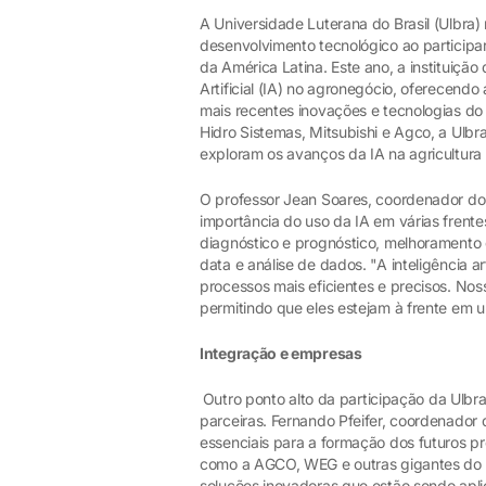
A Universidade Luterana do Brasil (Ulbra
desenvolvimento tecnológico ao participa
da América Latina. Este ano, a instituição
Artificial (IA) no agronegócio, oferecendo
mais recentes inovações e tecnologias d
Hidro Sistemas, Mitsubishi e Agco, a Ulbr
exploram os avanços da IA na agricultura 
O professor Jean Soares, coordenador do 
importância do uso da IA em várias frent
diagnóstico e prognóstico, melhoramento
data e análise de dados. "A inteligência a
processos mais eficientes e precisos. Nos
permitindo que eles estejam à frente em 
Integração e empresas
Outro ponto alto da participação da Ulbr
parceiras. Fernando Pfeifer, coordenador
essenciais para a formação dos futuros pr
como a AGCO, WEG e outras gigantes do s
soluções inovadoras que estão sendo apli