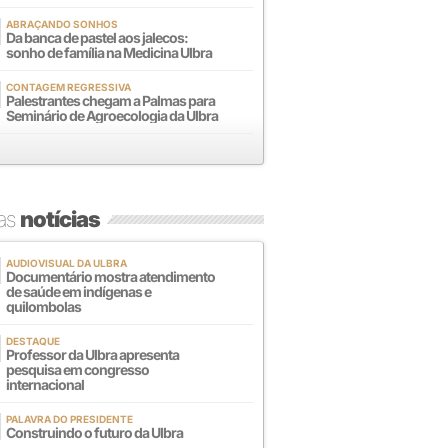
ABRAÇANDO SONHOS
Da banca de pastel aos jalecos:
sonho de família na Medicina Ulbra
CONTAGEM REGRESSIVA
Palestrantes chegam a Palmas para
Seminário de Agroecologia da Ulbra
mas
notícias
AUDIOVISUAL DA ULBRA
Documentário mostra atendimento
de saúde em indígenas e
quilombolas
DESTAQUE
Professor da Ulbra apresenta
pesquisa em congresso
internacional
PALAVRA DO PRESIDENTE
Construindo o futuro da Ulbra