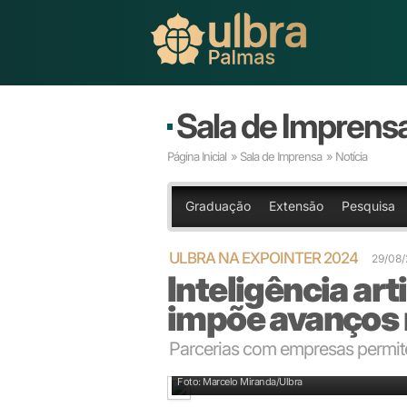
Sala de Imprens
Página Inicial
»
Sala de Imprensa
» Notícia
Graduação
Extensão
Pesquisa
ULBRA NA EXPOINTER 2024
29/08
Inteligência arti
impõe avanços 
Parcerias com empresas permit
Cursos da Ulbra preparam estudantes para desafios 
Foto: Marcelo Miranda/Ulbra