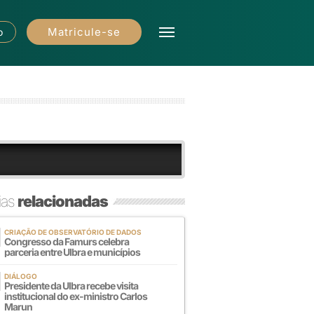
Matricule-se
o
ias
relacionadas
CRIAÇÃO DE OBSERVATÓRIO DE DADOS
Congresso da Famurs celebra
parceria entre Ulbra e municípios
DIÁLOGO
Presidente da Ulbra recebe visita
institucional do ex-ministro Carlos
Marun