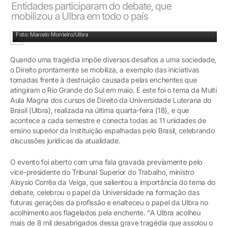
Entidades participaram do debate, que
mobilizou a Ulbra em todo o país
Em Canoas, entidades participaram de debate focado na reconstrução do RS
Foto: Marcelo Monteiro/Ulbra
Quando uma tragédia impõe diversos desafios a uma sociedade,
o Direito prontamente se mobiliza, a exemplo das iniciativas
tomadas frente à destruição causada pelas enchentes que
atingiram o Rio Grande do Sul em maio. E este foi o tema da Multi
Aula Magna dos cursos de Direito da Universidade Luterana do
Brasil (Ulbra), realizada na última quarta-feira (18), e que
acontece a cada semestre e conecta todas as 11 unidades de
ensino superior da Instituição espalhadas pelo Brasil, celebrando
discussões jurídicas da atualidade.
O evento foi aberto com uma fala gravada previamente pelo
vice-presidente do Tribunal Superior do Trabalho, ministro
Aloysio Corrêa da Veiga, que salientou a importância do tema do
debate, celebrou o papel da Universidade na formação das
futuras gerações da profissão e enalteceu o papel da Ulbra no
acolhimento aos flagelados pela enchente. "A Ulbra acolheu
mais de 8 mil desabrigados dessa grave tragédia que assolou o