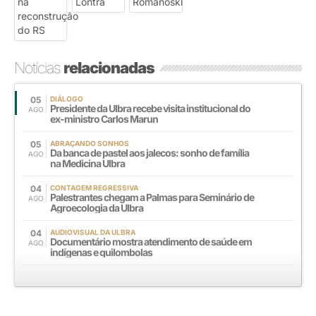
Notícias
relacionadas
05
DIÁLOGO
Presidente da Ulbra recebe visita institucional do
AGO
ex-ministro Carlos Marun
05
ABRAÇANDO SONHOS
Da banca de pastel aos jalecos: sonho de família
AGO
na Medicina Ulbra
04
CONTAGEM REGRESSIVA
Palestrantes chegam a Palmas para Seminário de
AGO
Agroecologia da Ulbra
04
AUDIOVISUAL DA ULBRA
Documentário mostra atendimento de saúde em
AGO
indígenas e quilombolas