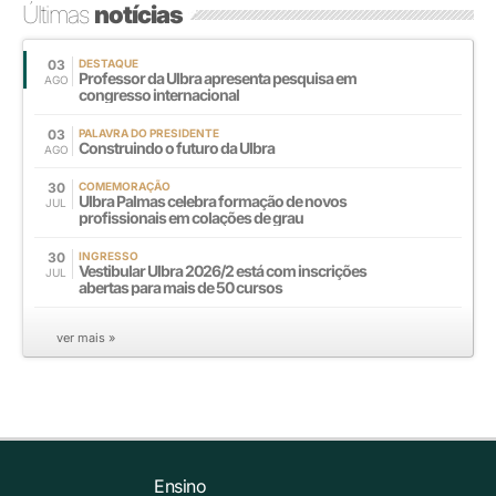
Últimas
notícias
03
DESTAQUE
Professor da Ulbra apresenta pesquisa em
AGO
congresso internacional
03
PALAVRA DO PRESIDENTE
Construindo o futuro da Ulbra
AGO
30
COMEMORAÇÃO
Ulbra Palmas celebra formação de novos
JUL
profissionais em colações de grau
30
INGRESSO
Vestibular Ulbra 2026/2 está com inscrições
JUL
abertas para mais de 50 cursos
ver mais »
Ensino