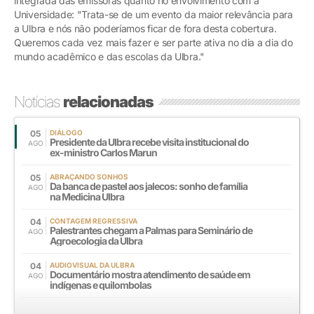
integrada das emissoras quanto no envolvimento com a
Universidade: "Trata-se de um evento da maior relevância para
a Ulbra e nós não poderíamos ficar de fora desta cobertura.
Queremos cada vez mais fazer e ser parte ativa no dia a dia do
mundo acadêmico e das escolas da Ulbra."
Notícias
relacionadas
05
DIÁLOGO
Presidente da Ulbra recebe visita institucional do
AGO
ex-ministro Carlos Marun
05
ABRAÇANDO SONHOS
Da banca de pastel aos jalecos: sonho de família
AGO
na Medicina Ulbra
04
CONTAGEM REGRESSIVA
Palestrantes chegam a Palmas para Seminário de
AGO
Agroecologia da Ulbra
04
AUDIOVISUAL DA ULBRA
Documentário mostra atendimento de saúde em
AGO
indígenas e quilombolas