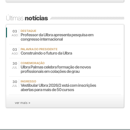
Últimas
notícias
03
DESTAQUE
Professor da Ulbra apresenta pesquisa em
AGO
congresso internacional
03
PALAVRA DO PRESIDENTE
Construindo o futuro da Ulbra
AGO
30
COMEMORAÇÃO
Ulbra Palmas celebra formação de novos
JUL
profissionais em colações de grau
30
INGRESSO
Vestibular Ulbra 2026/2 está com inscrições
JUL
abertas para mais de 50 cursos
ver mais »