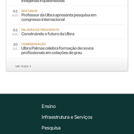
indígenas e quilombolas
03
DESTAQUE
Professor da Ulbra apresenta pesquisa em
AGO
congresso internacional
03
PALAVRA DO PRESIDENTE
Construindo o futuro da Ulbra
AGO
30
COMEMORAÇÃO
Ulbra Palmas celebra formação de novos
JUL
profissionais em colações de grau
ver mais »
Ensino
Infraestrutura e Serviços
Pesquisa