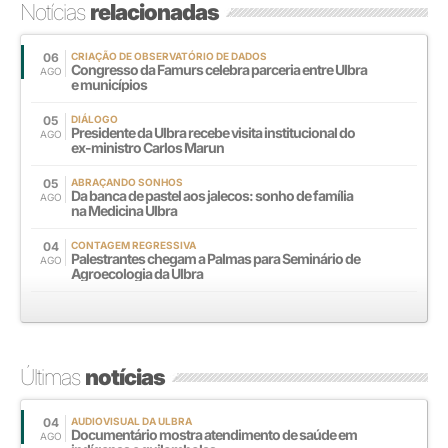
Notícias
relacionadas
06
CRIAÇÃO DE OBSERVATÓRIO DE DADOS
Congresso da Famurs celebra parceria entre Ulbra
AGO
e municípios
05
DIÁLOGO
Presidente da Ulbra recebe visita institucional do
AGO
ex-ministro Carlos Marun
05
ABRAÇANDO SONHOS
Da banca de pastel aos jalecos: sonho de família
AGO
na Medicina Ulbra
04
CONTAGEM REGRESSIVA
Palestrantes chegam a Palmas para Seminário de
AGO
Agroecologia da Ulbra
Últimas
notícias
04
AUDIOVISUAL DA ULBRA
Documentário mostra atendimento de saúde em
AGO