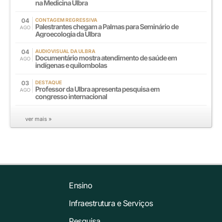
na Medicina Ulbra
04
CONTAGEM REGRESSIVA
Palestrantes chegam a Palmas para Seminário de
AGO
Agroecologia da Ulbra
04
AUDIOVISUAL DA ULBRA
Documentário mostra atendimento de saúde em
AGO
indígenas e quilombolas
03
DESTAQUE
Professor da Ulbra apresenta pesquisa em
AGO
congresso internacional
ver mais »
Ensino
Infraestrutura e Serviços
Pesquisa