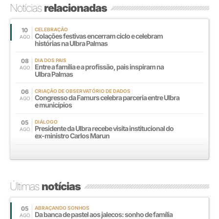
Notícias
relacionadas
10
CELEBRAÇÃO
Colações festivas encerram ciclo e celebram
AGO
histórias na Ulbra Palmas
08
DIA DOS PAIS
Entre a família e a profissão, pais inspiram na
AGO
Ulbra Palmas
06
CRIAÇÃO DE OBSERVATÓRIO DE DADOS
Congresso da Famurs celebra parceria entre Ulbra
AGO
e municípios
05
DIÁLOGO
Presidente da Ulbra recebe visita institucional do
AGO
ex-ministro Carlos Marun
Últimas
notícias
05
ABRAÇANDO SONHOS
Da banca de pastel aos jalecos: sonho de família
AGO