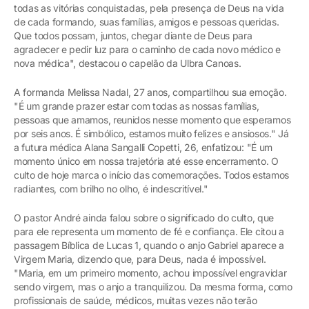
todas as vitórias conquistadas, pela presença de Deus na vida
de cada formando, suas famílias, amigos e pessoas queridas.
Que todos possam, juntos, chegar diante de Deus para
agradecer e pedir luz para o caminho de cada novo médico e
nova médica", destacou o capelão da Ulbra Canoas.
A formanda Melissa Nadal, 27 anos, compartilhou sua emoção.
"É um grande prazer estar com todas as nossas famílias,
pessoas que amamos, reunidos nesse momento que esperamos
por seis anos. É simbólico, estamos muito felizes e ansiosos." Já
a futura médica Alana Sangalli Copetti, 26, enfatizou: "É um
momento único em nossa trajetória até esse encerramento. O
culto de hoje marca o início das comemorações. Todos estamos
radiantes, com brilho no olho, é indescritível."
O pastor André ainda falou sobre o significado do culto, que
para ele representa um momento de fé e confiança. Ele citou a
passagem Bíblica de Lucas 1, quando o anjo Gabriel aparece a
Virgem Maria, dizendo que, para Deus, nada é impossível.
"Maria, em um primeiro momento, achou impossível engravidar
sendo virgem, mas o anjo a tranquilizou. Da mesma forma, como
profissionais de saúde, médicos, muitas vezes não terão