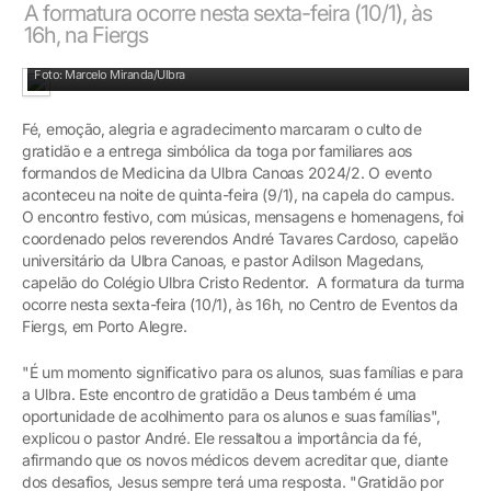
A formatura ocorre nesta sexta-feira (10/1), às
16h, na Fiergs
Na entrada da capela: alegria e emoção de formandos e familiares
Foto: Marcelo Miranda/Ulbra
Fé, emoção, alegria e agradecimento marcaram o culto de
gratidão e a entrega simbólica da toga por familiares aos
formandos de Medicina da Ulbra Canoas 2024/2. O evento
aconteceu na noite de quinta-feira (9/1), na capela do campus.
O encontro festivo, com músicas, mensagens e homenagens, foi
coordenado pelos reverendos André Tavares Cardoso, capelão
universitário da Ulbra Canoas, e pastor Adilson Magedans,
capelão do Colégio Ulbra Cristo Redentor. A formatura da turma
ocorre nesta sexta-feira (10/1), às 16h, no Centro de Eventos da
Fiergs, em Porto Alegre.
"É um momento significativo para os alunos, suas famílias e para
a Ulbra. Este encontro de gratidão a Deus também é uma
oportunidade de acolhimento para os alunos e suas famílias",
explicou o pastor André. Ele ressaltou a importância da fé,
afirmando que os novos médicos devem acreditar que, diante
dos desafios, Jesus sempre terá uma resposta. "Gratidão por