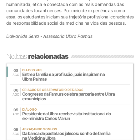
humanizada, ética e conectada com as reais demandas das
comunidades tocantinenses. Por meio de experiências como
essa, os estudantes iniciam sua trajetória profissional conscientes
da responsabilidade social da medicina na vida das pessoas.
Dalvanilde Serra - Assessoria Ulbra Palmas
Notícias
relacionadas
08
DIA DOS PAIS
Entre a família e a profissão, pais inspiram na
AGO
Ulbra Palmas
06
CRIAÇÃO DE OBSERVATÓRIO DE DADOS
Congresso da Famurs celebra parceria entre Ulbra
AGO
e municípios
05
DIÁLOGO
Presidente da Ulbra recebe visita institucional do
AGO
ex-ministro Carlos Marun
05
ABRAÇANDO SONHOS
Da banca de pastel aos jalecos: sonho de família
AGO
na Medicina Ulbra