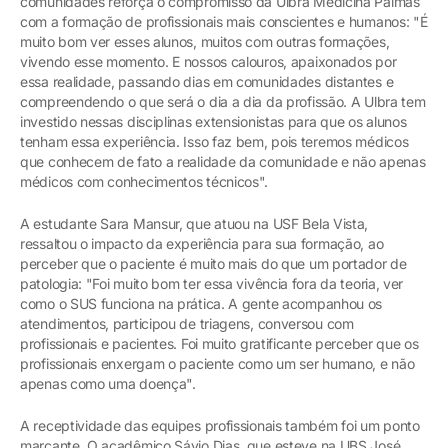
comunidades reforça o compromisso da Ulbra Medicina Palmas
com a formação de profissionais mais conscientes e humanos: "É
muito bom ver esses alunos, muitos com outras formações,
vivendo esse momento. E nossos calouros, apaixonados por
essa realidade, passando dias em comunidades distantes e
compreendendo o que será o dia a dia da profissão. A Ulbra tem
investido nessas disciplinas extensionistas para que os alunos
tenham essa experiência. Isso faz bem, pois teremos médicos
que conhecem de fato a realidade da comunidade e não apenas
médicos com conhecimentos técnicos".
A estudante Sara Mansur, que atuou na USF Bela Vista,
ressaltou o impacto da experiência para sua formação, ao
perceber que o paciente é muito mais do que um portador de
patologia: "Foi muito bom ter essa vivência fora da teoria, ver
como o SUS funciona na prática. A gente acompanhou os
atendimentos, participou de triagens, conversou com
profissionais e pacientes. Foi muito gratificante perceber que os
profissionais enxergam o paciente como um ser humano, e não
apenas como uma doença".
A receptividade das equipes profissionais também foi um ponto
marcante. O acadêmico Sávio Dias, que esteve na UBS José