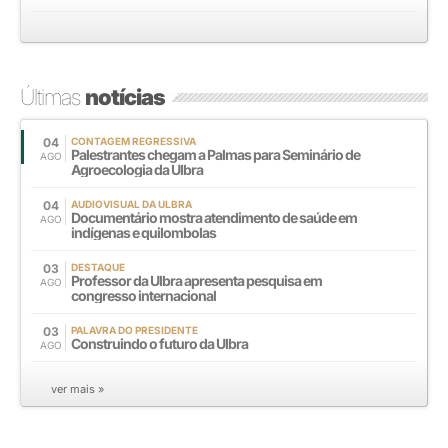
Últimas
notícias
04
CONTAGEM REGRESSIVA
Palestrantes chegam a Palmas para Seminário de
AGO
Agroecologia da Ulbra
04
AUDIOVISUAL DA ULBRA
Documentário mostra atendimento de saúde em
AGO
indígenas e quilombolas
03
DESTAQUE
Professor da Ulbra apresenta pesquisa em
AGO
congresso internacional
03
PALAVRA DO PRESIDENTE
Construindo o futuro da Ulbra
AGO
ver mais »