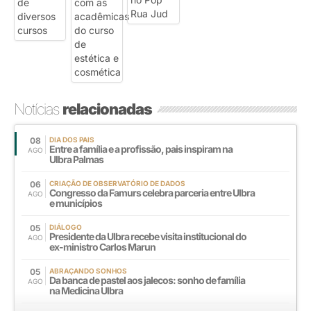
Notícias
relacionadas
08
DIA DOS PAIS
Entre a família e a profissão, pais inspiram na
AGO
Ulbra Palmas
06
CRIAÇÃO DE OBSERVATÓRIO DE DADOS
Congresso da Famurs celebra parceria entre Ulbra
AGO
e municípios
05
DIÁLOGO
Presidente da Ulbra recebe visita institucional do
AGO
ex-ministro Carlos Marun
05
ABRAÇANDO SONHOS
Da banca de pastel aos jalecos: sonho de família
AGO
na Medicina Ulbra