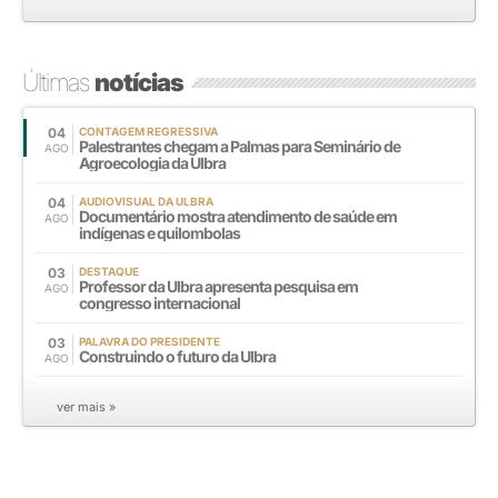
Últimas
notícias
04
CONTAGEM REGRESSIVA
Palestrantes chegam a Palmas para Seminário de
AGO
Agroecologia da Ulbra
04
AUDIOVISUAL DA ULBRA
Documentário mostra atendimento de saúde em
AGO
indígenas e quilombolas
03
DESTAQUE
Professor da Ulbra apresenta pesquisa em
AGO
congresso internacional
03
PALAVRA DO PRESIDENTE
Construindo o futuro da Ulbra
AGO
ver mais »