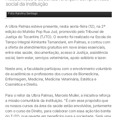
social da instituição
A parceria envolveu acadêmicos e professores de diversos cursos
Foto: Karoliny Santiago
A Ulbra Palmas esteve presente, nesta sexta-feira (12), na 2ª
edição do Mutirão Pop Rua Jud, promovido pelo Tribunal de
Justiça do Tocantins (TJTO). O evento foi realizado na Escola de
Tempo Integral Almirante Tamandaré, em Palmas, e contou com
a oferta de atendimentos gratuitos em nove áreas essenciais,
entre elas saúde, documentação, acesso à Justiça, assistência
social, bem-estar, serviços veterinários, apoio solidário e lazer.
Neste ano, a faculdade participou com o envolvimento voluntário
de acadêmicos e professores dos cursos de Biomedicina,
Enfermagem, Medicina, Medicina Veterinária, Estética e
Cosmética e Direito.
Para o reitor da Ulbra Palmas, Marcelo Muller, a iniciativa reforça
a missão comunitária da instituição. "É com esse propósito que
os nossos cursos da área da saúde estão envolvidos, juntamente
com o curso de Direito, para colaborar com essa ação tão bonita
do TJTO, que reverte em benefícios para a sociedade. Será uma