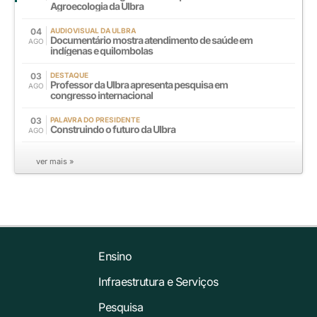
Agroecologia da Ulbra
04
AUDIOVISUAL DA ULBRA
Documentário mostra atendimento de saúde em
AGO
indígenas e quilombolas
03
DESTAQUE
Professor da Ulbra apresenta pesquisa em
AGO
congresso internacional
03
PALAVRA DO PRESIDENTE
Construindo o futuro da Ulbra
AGO
ver mais »
Ensino
Infraestrutura e Serviços
Pesquisa