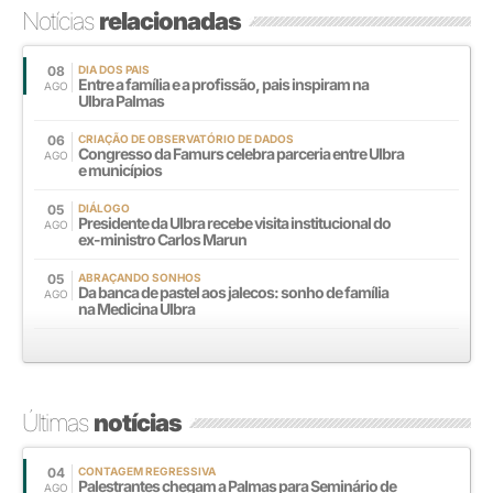
Notícias
relacionadas
08
DIA DOS PAIS
Entre a família e a profissão, pais inspiram na
AGO
Ulbra Palmas
06
CRIAÇÃO DE OBSERVATÓRIO DE DADOS
Congresso da Famurs celebra parceria entre Ulbra
AGO
e municípios
05
DIÁLOGO
Presidente da Ulbra recebe visita institucional do
AGO
ex-ministro Carlos Marun
05
ABRAÇANDO SONHOS
Da banca de pastel aos jalecos: sonho de família
AGO
na Medicina Ulbra
Últimas
notícias
04
CONTAGEM REGRESSIVA
Palestrantes chegam a Palmas para Seminário de
AGO