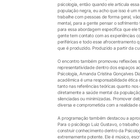
psicologia, então quando ele articula es
população negra, eu acho que isso é um 
trabalhe com pessoas de forma geral, vão
mental, para a gente pensar o sofrimento
para essa abordagem específica que ele tr
gente tem contato com as experiências c
periféricas e todo esse afrocentramento q
que é produzido. Produzido a partir da cul
O encontro também promoveu reflexões sob
representatividade dentro dos espaços a
Psicologia, Amanda Cristina Gonçalves Dia
acadêmica é uma responsabilidade ética d
tanto nas referências teóricas quanto nos
diretamente a saúde mental da população
silenciadas ou minimizadas. Promover de
diversa e comprometida com a realidade 
A programação também destacou a aproxim
Para o psicólogo Luiz Gustavo, o trabalh
construir conhecimento dentro da Psicolog
extremamente potente. Ele é músico, escr