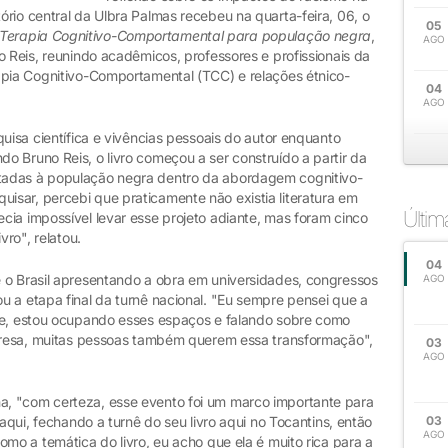
rio central da Ulbra Palmas recebeu na quarta-feira, 06, o
05
Terapia Cognitivo-Comportamental para população negra
,
AGO
o Reis, reunindo acadêmicos, professores e profissionais da
apia Cognitivo-Comportamental (TCC) e relações étnico-
04
AGO
quisa científica e vivências pessoais do autor enquanto
 Bruno Reis, o livro começou a ser construído a partir da
tadas à população negra dentro da abordagem cognitivo-
sar, percebi que praticamente não existia literatura em
Últi
cia impossível levar esse projeto adiante, mas foram cinco
vro", relatou.
04
 o Brasil apresentando a obra em universidades, congressos
AGO
u a etapa final da turnê nacional. "Eu sempre pensei que a
oje, estou ocupando esses espaços e falando sobre como
rpresa, muitas pessoas também querem essa transformação",
03
AGO
, "com certeza, esse evento foi um marco importante para
 aqui, fechando a turnê do seu livro aqui no Tocantins, então
03
AGO
omo a temática do livro, eu acho que ela é muito rica para a