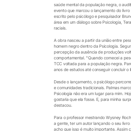
saúde mental da população negra, o auditó
evento que marcou o lançamento do livro
escrito pelo psicólogo e pesquisador Brun
área em um diálogo sobre Psicologia, Ter
raciais.
A obra nasceu a partir da união entre pes
homem negro dentro da Psicologia. Segundo
percepção da ausência de produções vol
comportamental. "Quando comecei a pesqui
TCC voltada para a população negra. Pare
anos de estudos até conseguir concluir o li
Desde o lançamento, o psicólogo percorre
e comunidades tradicionais. Palmas marco
Psicologia não era um lugar para mim. H
gostaria que ela fosse. E, para minha su
destacou.
Para o professor mestrando Wysney Rocha
a gente, ter um autor lançando o seu livro
acho que isso é muito importante. Assim c