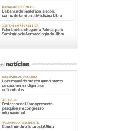
ABRAÇANDO SONHOS
Da banca de pastel aos jalecos:
sonho de família na Medicina Ulbra
CONTAGEM REGRESSIVA
Palestrantes chegam a Palmas para
Seminário de Agroecologia da Ulbra
mas
notícias
AUDIOVISUAL DA ULBRA
Documentário mostra atendimento
de saúde em indígenas e
quilombolas
DESTAQUE
Professor da Ulbra apresenta
pesquisa em congresso
internacional
PALAVRA DO PRESIDENTE
Construindo o futuro da Ulbra