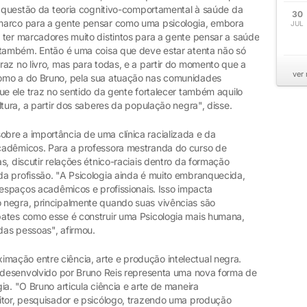
sa questão da teoria cognitivo-comportamental à saúde da
30
marco para a gente pensar como uma psicologia, embora
JUL
 ter marcadores muito distintos para a gente pensar a saúde
 também. Então é uma coisa que deve estar atenta não só
az no livro, mas para todas, e a partir do momento que a
ver
omo a do Bruno, pela sua atuação nas comunidades
ue ele traz no sentido da gente fortalecer também aquilo
tura, a partir dos saberes da população negra", disse.
re a importância de uma clínica racializada e da
cadêmicos. Para a professora mestranda do curso de
s, discutir relações étnico-raciais dentro da formação
a profissão. "A Psicologia ainda é muito embranquecida,
 espaços acadêmicos e profissionais. Isso impacta
 negra, principalmente quando suas vivências são
bates como esse é construir uma Psicologia mais humana,
das pessoas", afirmou.
ação entre ciência, arte e produção intelectual negra.
o desenvolvido por Bruno Reis representa uma nova forma de
ia. "O Bruno articula ciência e arte de maneira
itor, pesquisador e psicólogo, trazendo uma produção