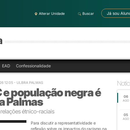
Já sou Alun
Alterar Unidade
Buscar
a
EAD
Confessionalidade
Notíc
26 12:05
- ULBRA PALMAS
 e população negra é
06
ra Palmas
AGO
relações étnico-raciais
05
AGO
Para discutir a representatividade e
reflexão sobre os impactos do racismo na