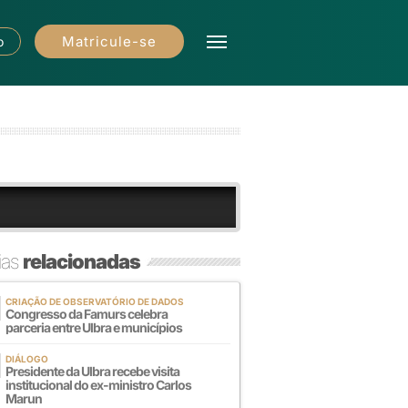
Matricule-se
o
ias
relacionadas
CRIAÇÃO DE OBSERVATÓRIO DE DADOS
Congresso da Famurs celebra
parceria entre Ulbra e municípios
DIÁLOGO
Presidente da Ulbra recebe visita
institucional do ex-ministro Carlos
Marun