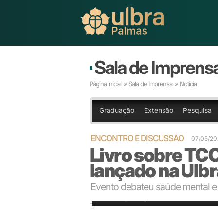
Sala de Imprens
Página Inicial
»
Sala de Imprensa
» Notícia
Graduação
Extensão
Pesquisa
ENCONTRO E DISCUSSÃO
07/05/20
Livro sobre TCC
lançado na Ulb
Evento debateu saúde mental e 
Foto: Karoliny Santiago