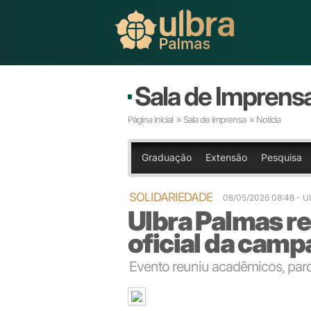
Sala de Imprens
Página Inicial
»
Sala de Imprensa
» Notícia
Graduação
Extensão
Pesquisa
SOLIDARIEDADE
08/05/2026 08:48
- 
Ulbra Palmas r
oficial da camp
Evento reuniu acadêmicos, parc