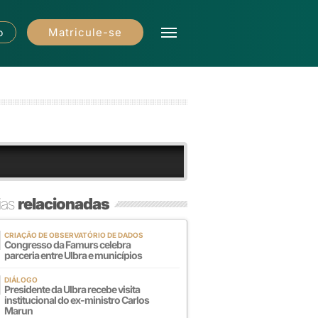
Matricule-se
o
ias
relacionadas
CRIAÇÃO DE OBSERVATÓRIO DE DADOS
Congresso da Famurs celebra
parceria entre Ulbra e municípios
DIÁLOGO
Presidente da Ulbra recebe visita
institucional do ex-ministro Carlos
Marun