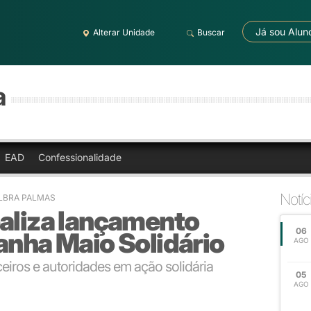
Já sou Alun
Alterar Unidade
Buscar
a
EAD
Confessionalidade
Notíc
ULBRA PALMAS
ealiza lançamento
06
anha Maio Solidário
AGO
eiros e autoridades em ação solidária
05
AGO