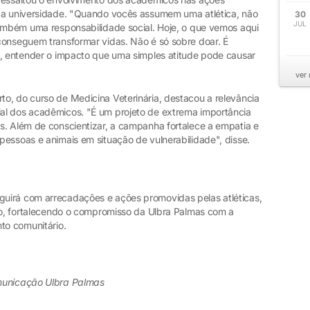
m a universidade. "Quando vocês assumem uma atlética, não
30
JUL
também uma responsabilidade social. Hoje, o que vemos aqui
conseguem transformar vidas. Não é só sobre doar. É
o, entender o impacto que uma simples atitude pode causar
ver
o, do curso de Medicina Veterinária, destacou a relevância
al dos acadêmicos. "É um projeto de extrema importância
s. Além de conscientizar, a campanha fortalece a empatia e
pessoas e animais em situação de vulnerabilidade", disse.
uirá com arrecadações e ações promovidas pelas atléticas,
ção, fortalecendo o compromisso da Ulbra Palmas com a
to comunitário.
omunicação Ulbra Palmas