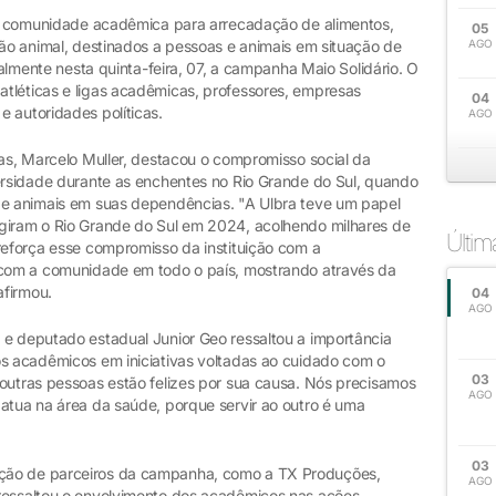
r a comunidade acadêmica para arrecadação de alimentos,
05
ção animal, destinados a pessoas e animais em situação de
AGO
cialmente nesta quinta-feira, 07, a campanha Maio Solidário. O
tléticas e ligas acadêmicas, professores, empresas
04
 autoridades políticas.
AGO
mas, Marcelo Muller, destacou o compromisso social da
versidade durante as enchentes no Rio Grande do Sul, quando
 e animais em suas dependências. "A Ulbra teve um papel
ngiram o Rio Grande do Sul em 2024, acolhendo milhares de
Últi
reforça esse compromisso da instituição com a
o com a comunidade em todo o país, mostrando através da
afirmou.
04
AGO
 e deputado estadual Junior Geo ressaltou a importância
os acadêmicos em iniciativas voltadas ao cuidado com o
03
 outras pessoas estão felizes por sua causa. Nós precisamos
AGO
 atua na área da saúde, porque servir ao outro é uma
03
ção de parceiros da campanha, como a TX Produções,
AGO
 ressaltou o envolvimento dos acadêmicos nas ações