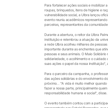
Para fortalecer ações sociais e mobiliza
roupas, brinquedos, itens de higiene e ra
vulnerabilidade social, a Ulbra lançou ofi
evento reuniu acadêmicos representando a
parceiras, representantes da comunidade e
Durante a abertura, o reitor da Ulbra Pal
instituição e relembrou a atuação da uni
a rede Ulbra acolheu milhares de pessoas
importante durante as enchentes que ati
pessoas e seus animais. O Maio Solidário 
solidariedade, o acolhimento e o cuidad
suas ações o papel da nossa instituição", 
Para o parceiro da campanha, o professor
das ações solidárias e do envolvimento d
próximo. . "A vida é muito melhor quando
fazer a nossa parte, principalmente quem
responsabilidade humana e social", disse.
O evento também contou com a participa
representada por Gabriel Bernardes, que