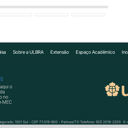
isa
Sobre a ULBRA
Extensão
Espaço Acadêmico
In
egurado, 1501 Sul - CEP 77.019-900 - Palmas/TO Telefone: (63) 2018-2200 · E-