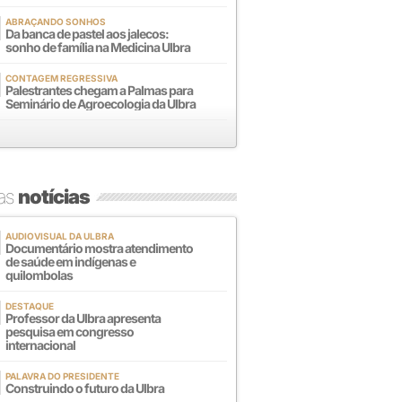
ABRAÇANDO SONHOS
Da banca de pastel aos jalecos:
sonho de família na Medicina Ulbra
CONTAGEM REGRESSIVA
Palestrantes chegam a Palmas para
Seminário de Agroecologia da Ulbra
mas
notícias
AUDIOVISUAL DA ULBRA
Documentário mostra atendimento
de saúde em indígenas e
quilombolas
DESTAQUE
Professor da Ulbra apresenta
pesquisa em congresso
internacional
PALAVRA DO PRESIDENTE
Construindo o futuro da Ulbra